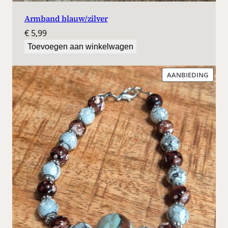
Armband blauw/zilver
€
5,99
Toevoegen aan winkelwagen
PROD
AANBIEDING
IN
DE
UITV