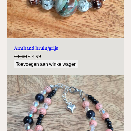
Armband bruin/grijs
Oorspronkelijke
Huidige
€
6,00
€
4,99
prijs
prijs
Toevoegen aan winkelwagen
was:
is:
€ 6,00.
€ 4,99.