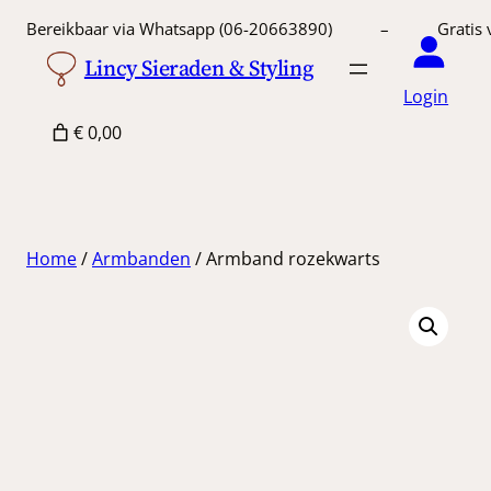
Ga
Bereikbaar via Whatsapp (06-20663890) – Gratis 
naar
Lincy Sieraden & Styling
de
Login
inhoud
€ 0,00
Home
/
Armbanden
/ Armband rozekwarts