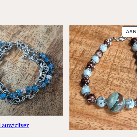
AAN
auw/zilver