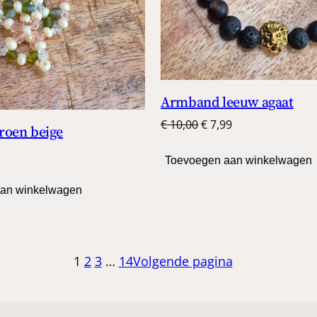
Armband leeuw agaat
Oorspronkelijke
Huidige
€
10,00
€
7,99
roen beige
prijs
prijs
was:
is:
Toevoegen aan winkelwagen
€ 10,00.
€ 7,99.
an winkelwagen
1
2
3
…
14
Volgende pagina