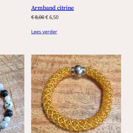
Armband citrine
Oorspronkelijke
Huidige
€
8,00
€
6,50
prijs
prijs
Lees verder
was:
is:
€ 8,00.
€ 6,50.