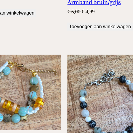
Armband bruin/grijs
Oorspronkelijke
Huidige
€
6,00
€
4,99
an winkelwagen
prijs
prijs
was:
is:
Toevoegen aan winkelwagen
€ 6,00.
€ 4,99.