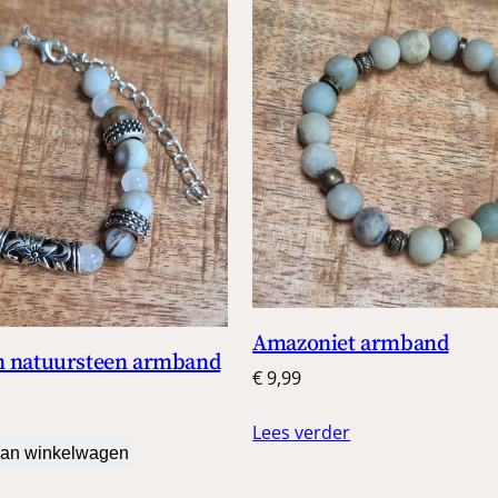
Amazoniet armband
n natuursteen armband
€
9,99
Lees verder
an winkelwagen