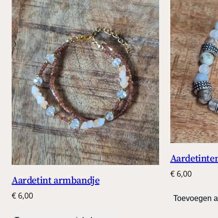
Aardetinte
€
6,00
Aardetint armbandje
€
6,00
Toevoegen a