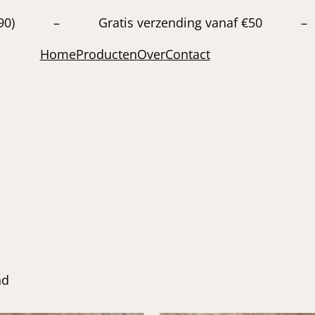
20663890) – Gratis verzending vanaf €50 –
Home
Producten
Over
Contact
nd