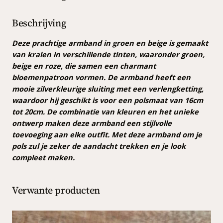
e
n
Beschrijving
b
e
Deze prachtige armband in groen en beige is gemaakt
i
van kralen in verschillende tinten, waaronder groen,
g
beige en roze, die samen een charmant
e
bloemenpatroon vormen. De armband heeft een
a
mooie zilverkleurige sluiting met een verlengketting,
a
waardoor hij geschikt is voor een polsmaat van 16cm
n
tot 20cm. De combinatie van kleuren en het unieke
t
ontwerp maken deze armband een stijlvolle
a
toevoeging aan elke outfit. Met deze armband om je
l
pols zul je zeker de aandacht trekken en je look
compleet maken.
Verwante producten