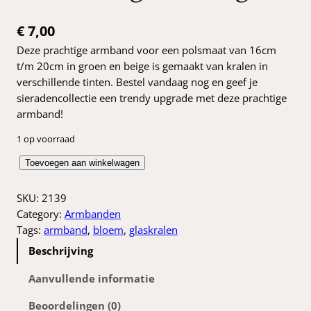
€
7,00
Deze prachtige armband voor een polsmaat van 16cm
t/m 20cm in groen en beige is gemaakt van kralen in
verschillende tinten. Bestel vandaag nog en geef je
sieradencollectie een trendy upgrade met deze prachtige
armband!
1 op voorraad
A
Toevoegen aan winkelwagen
r
m
SKU:
2139
b
Category:
Armbanden
a
Tags:
armband
, 
bloem
, 
glaskralen
n
Beschrijving
d
g
Aanvullende informatie
r
Beoordelingen (0)
o