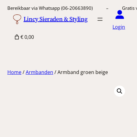
Ga
Bereikbaar via Whatsapp (06-20663890) – Gratis 
naar
Lincy Sieraden & Styling
de
Login
inhoud
€ 0,00
Home
/
Armbanden
/ Armband groen beige