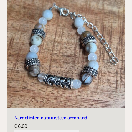
Aardetinten natuursteen armband
€
6,00