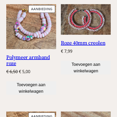
PRODUCT
AANBIEDING
IN
DE
UITVERKOOP
Roze 40mm creolen
€
7,99
Polymeer armband
roze
Toevoegen aan
Oorspronkelijke
Huidige
€
6,50
€
5,00
winkelwagen
prijs
prijs
was:
is:
Toevoegen aan
€ 6,50.
€ 5,00.
winkelwagen
PRODUCT
AANBIEDING