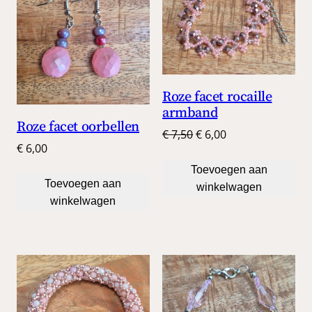
UITV
Roze facet rocaille
armband
Roze facet oorbellen
Oorspronkelijke
Huidige
€
7,50
€
6,00
€
6,00
prijs
prijs
was:
is:
Toevoegen aan
Toevoegen aan
€ 7,50.
€ 6,00.
winkelwagen
winkelwagen