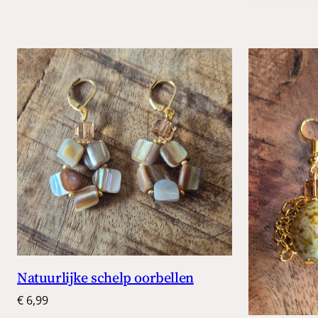
Natuurlijke schelp oorbellen
€
6,99