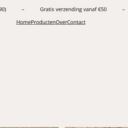
20663890) – Gratis verzending vanaf €50 –
Home
Producten
Over
Contact