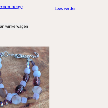
prijs
prijs
groen beige
Lees verder
was:
is:
€ 14,99.
€ 11,99.
an winkelwagen