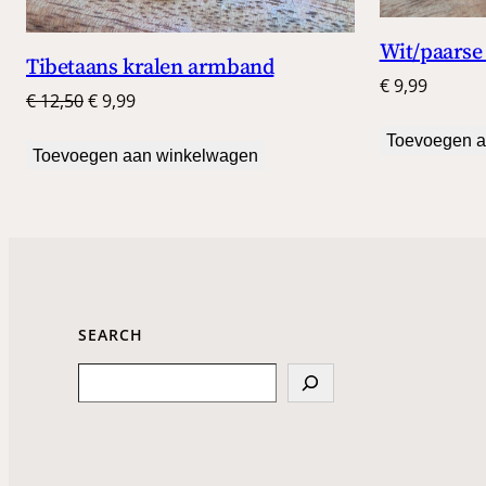
Wit/paarse
Tibetaans kralen armband
€
9,99
Oorspronkelijke
Huidige
€
12,50
€
9,99
prijs
prijs
Toevoegen a
was:
is:
Toevoegen aan winkelwagen
€ 12,50.
€ 9,99.
SEARCH
Search