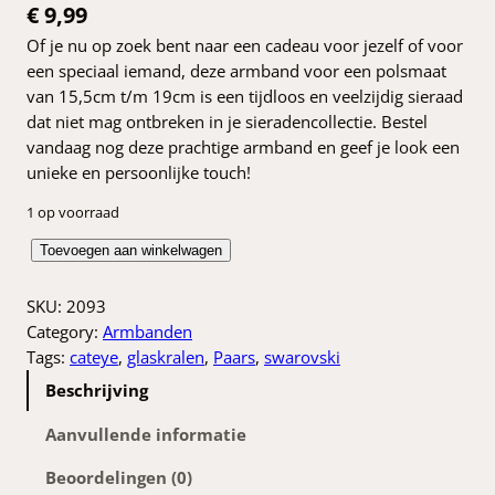
€
9,99
Of je nu op zoek bent naar een cadeau voor jezelf of voor
een speciaal iemand, deze armband voor een polsmaat
van 15,5cm t/m 19cm is een tijdloos en veelzijdig sieraad
dat niet mag ontbreken in je sieradencollectie. Bestel
vandaag nog deze prachtige armband en geef je look een
unieke en persoonlijke touch!
1 op voorraad
W
Toevoegen aan winkelwagen
i
t
SKU:
2093
/
Category:
Armbanden
p
Tags:
cateye
, 
glaskralen
, 
Paars
, 
swarovski
a
Beschrijving
a
r
Aanvullende informatie
s
Beoordelingen (0)
e