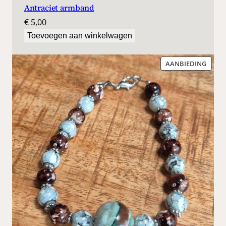
Antraciet armband
€
5,00
Toevoegen aan winkelwagen
PROD
AANBIEDING
IN
DE
UITV