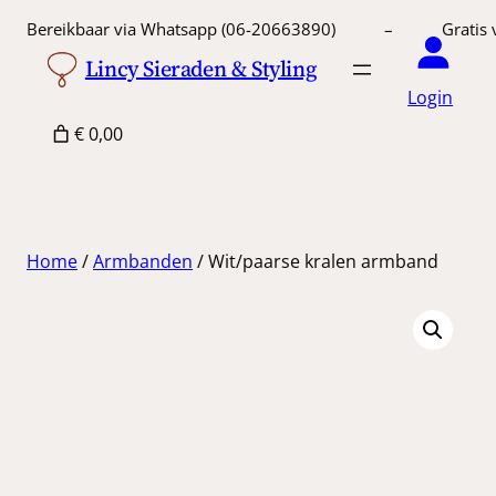
Ga
Bereikbaar via Whatsapp (06-20663890) – Gratis 
naar
Lincy Sieraden & Styling
de
Login
inhoud
€ 0,00
Home
/
Armbanden
/ Wit/paarse kralen armband