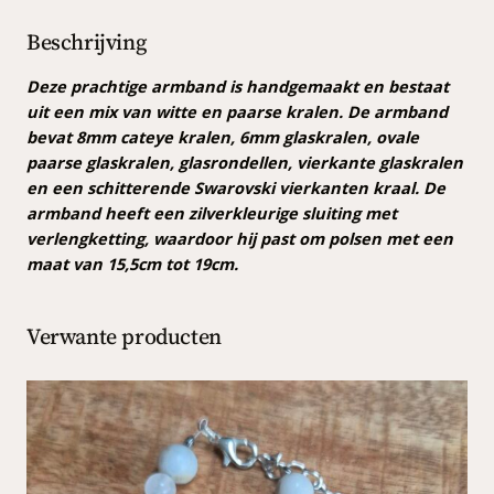
k
r
Beschrijving
a
l
Deze prachtige armband is handgemaakt en bestaat
e
uit een mix van witte en paarse kralen. De armband
n
bevat 8mm cateye kralen, 6mm glaskralen, ovale
a
paarse glaskralen, glasrondellen, vierkante glaskralen
r
en een schitterende Swarovski vierkanten kraal. De
m
armband heeft een zilverkleurige sluiting met
b
verlengketting, waardoor hij past om polsen met een
a
maat van 15,5cm tot 19cm.
n
d
Verwante producten
a
a
n
t
a
l