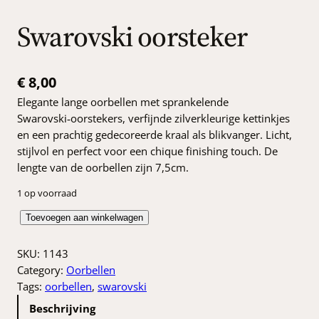
Swarovski oorsteker
€
8,00
Elegante lange oorbellen met sprankelende
Swarovski‑oorstekers, verfijnde zilverkleurige kettinkjes
en een prachtig gedecoreerde kraal als blikvanger. Licht,
stijlvol en perfect voor een chique finishing touch. De
lengte van de oorbellen zijn 7,5cm.
1 op voorraad
S
Toevoegen aan winkelwagen
w
a
SKU:
1143
r
Category:
Oorbellen
o
Tags:
oorbellen
, 
swarovski
v
Beschrijving
s