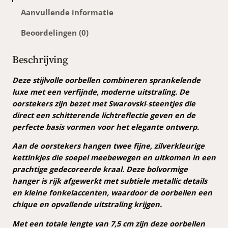
k
Aanvullende informatie
i
Beoordelingen (0)
o
o
r
Beschrijving
s
t
Deze stijlvolle oorbellen combineren sprankelende
e
luxe met een verfijnde, moderne uitstraling. De
k
oorstekers zijn bezet met Swarovski‑steentjes die
e
direct een schitterende lichtreflectie geven en de
r
perfecte basis vormen voor het elegante ontwerp.
a
Aan de oorstekers hangen twee fijne, zilverkleurige
a
kettinkjes die soepel meebewegen en uitkomen in een
n
prachtige gedecoreerde kraal. Deze bolvormige
t
hanger is rijk afgewerkt met subtiele metallic details
a
en kleine fonkelaccenten, waardoor de oorbellen een
l
chique en opvallende uitstraling krijgen.
Met een totale lengte van 7,5 cm zijn deze oorbellen