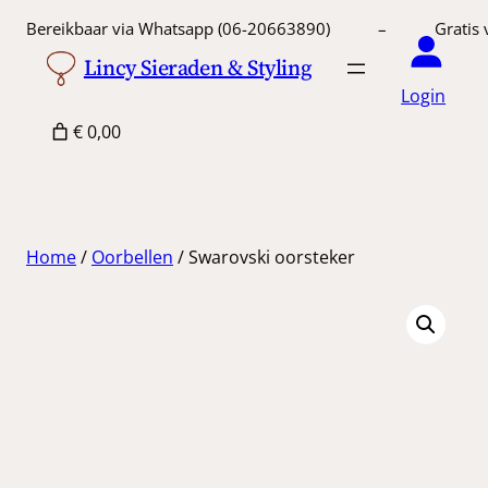
Ga
Bereikbaar via Whatsapp (06-20663890) – Gratis 
naar
Lincy Sieraden & Styling
de
Login
inhoud
€ 0,00
Home
/
Oorbellen
/ Swarovski oorsteker