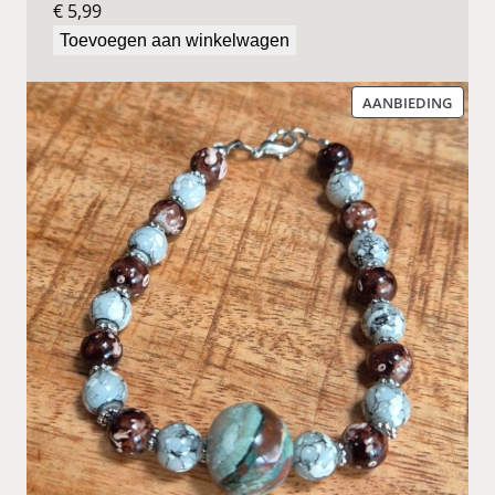
€
5,99
Toevoegen aan winkelwagen
PROD
AANBIEDING
IN
DE
UITV