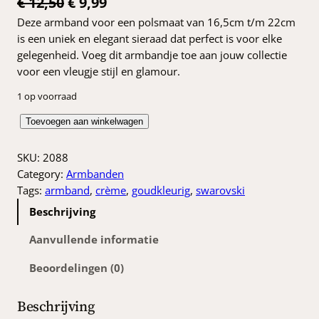
O
H
€
12,50
€
9,99
Deze armband voor een polsmaat van 16,5cm t/m 22cm
o
u
is een uniek en elegant sieraad dat perfect is voor elke
r
i
gelegenheid. Voeg dit armbandje toe aan jouw collectie
s
d
voor een vleugje stijl en glamour.
p
i
1 op voorraad
r
g
A
Toevoegen aan winkelwagen
o
e
r
m
SKU:
2088
n
p
b
Category:
Armbanden
k
r
a
Tags:
armband
, 
crème
, 
goudkleurig
, 
swarovski
n
e
i
Beschrijving
d
l
j
n
Aanvullende informatie
i
s
e
Beoordelingen (0)
u
j
i
t
k
s
r
Beschrijving
a