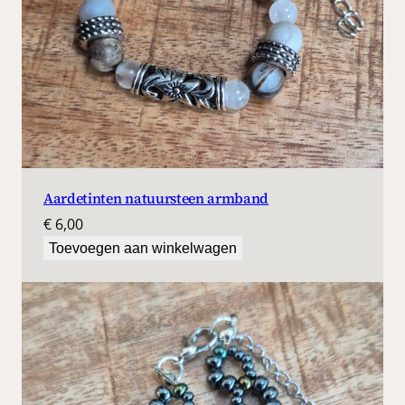
,
5
0
.
Aardetinten natuursteen armband
€
6,00
Toevoegen aan winkelwagen