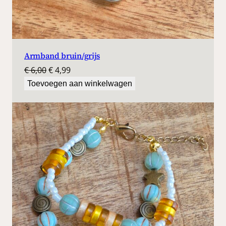
Armband bruin/grijs
Oorspronkelijke
Huidige
€
6,00
€
4,99
prijs
prijs
Toevoegen aan winkelwagen
was:
is:
€ 6,00.
€ 4,99.