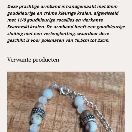
e
:
a
Deze prachtige armband is handgemaakt met 8mm
p
€
l
goudkleurige en crème kleurige kralen, afgewisseld
r
a
met 11/0 goudkleurige rocailles en vierkante
a
Swarovski kralen. De armband heeft een goudkleurige
i
9
n
sluiting met een verlengketting, waardoor deze
j
,
t
geschikt is voor polsmaten van 16,5cm tot 22cm.
a
s
9
l
w
9
Verwante producten
a
.
s
:
€
1
2