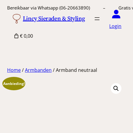
Ga
Bereikbaar via Whatsapp (06-20663890) – Gratis 
naar
Lincy Sieraden & Styling
de
Login
inhoud
€ 0,00
Home
/
Armbanden
/ Armband neutraal
Aanbieding!