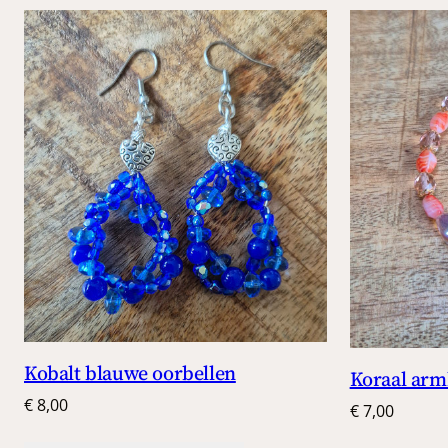
Kobalt blauwe oorbellen
Koraal arm
€
8,00
€
7,00