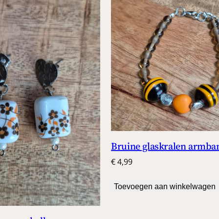
Bruine glaskralen armba
€
4,99
Toevoegen aan winkelwagen