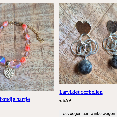
Larvikiet oorbellen
bandje hartje
€
6,99
Toevoegen aan winkelwagen