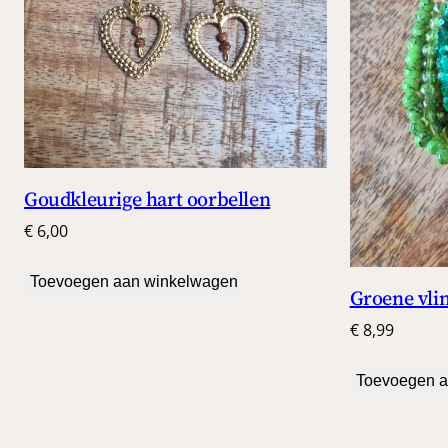
Goudkleurige hart oorbellen
€
6,00
Toevoegen aan winkelwagen
Groene vli
€
8,99
Toevoegen a