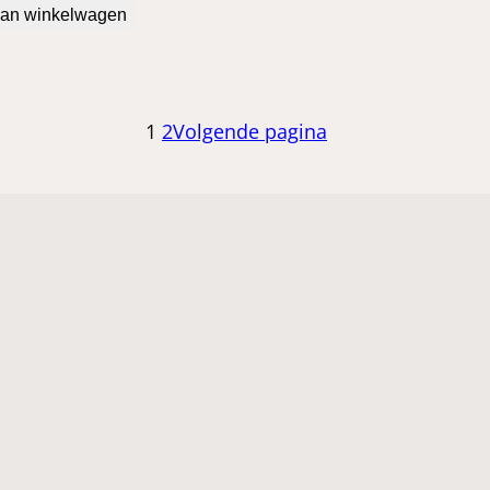
an winkelwagen
1
2
Volgende pagina