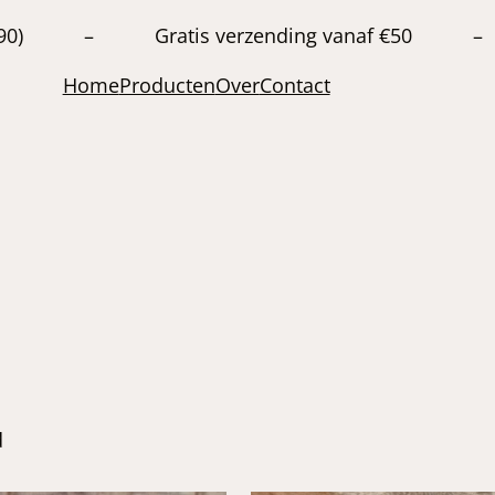
20663890) – Gratis verzending vanaf €50 –
Home
Producten
Over
Contact
d