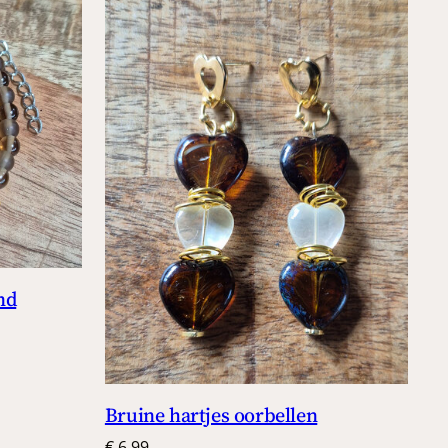
nd
Bruine hartjes oorbellen
€
6,99