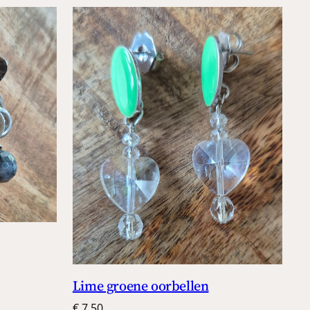
Lime groene oorbellen
€
7,50