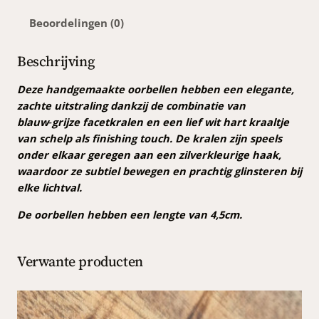
e
Beoordelingen (0)
l
l
e
Beschrijving
n
h
Deze handgemaakte oorbellen hebben een elegante,
a
zachte uitstraling dankzij de combinatie van
r
blauw‑grijze facetkralen en een lief wit hart kraaltje
t
van schelp als finishing touch. De kralen zijn speels
j
onder elkaar geregen aan een zilverkleurige haak,
e
waardoor ze subtiel bewegen en prachtig glinsteren bij
a
elke lichtval.
a
De oorbellen hebben een lengte van 4,5cm.
n
t
a
Verwante producten
l