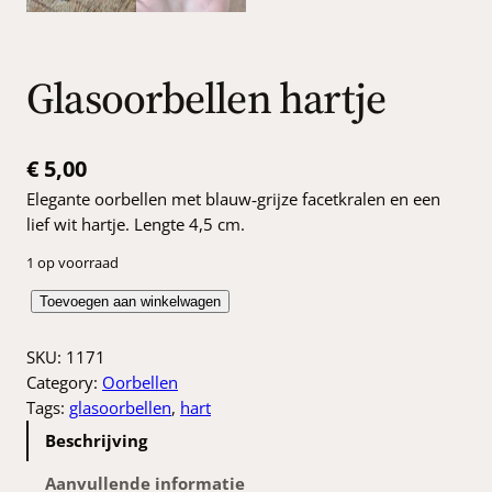
Glasoorbellen hartje
€
5,00
Elegante oorbellen met blauw‑grijze facetkralen en een
lief wit hartje. Lengte 4,5 cm.
1 op voorraad
G
Toevoegen aan winkelwagen
l
a
SKU:
1171
s
Category:
Oorbellen
o
Tags:
glasoorbellen
, 
hart
o
Beschrijving
r
b
Aanvullende informatie