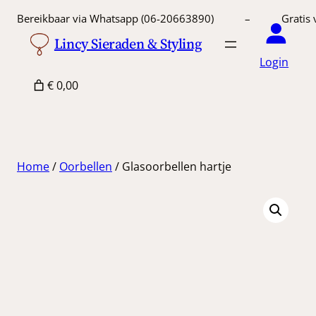
Ga
Bereikbaar via Whatsapp (06-20663890) – Gratis 
naar
Lincy Sieraden & Styling
de
Login
inhoud
€ 0,00
Home
/
Oorbellen
/ Glasoorbellen hartje