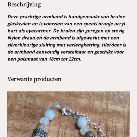
r
Beschrijving
a
l
Deze prachtige armband is handgemaakt van bruine
e
glaskralen en is voorzien van een speels oranje acryl
n
hart als eyecatcher. De kralen zijn geregen op stevig
a
Nylon draad en de armband is afgewerkt met een
r
zilverkleurige sluiting met verlengketting. Hierdoor is
m
de armband eenvoudig verstelbaar en geschikt voor
b
een polsmaat van 18cm tot 22cm.
a
n
Verwante producten
d
a
a
n
t
a
l