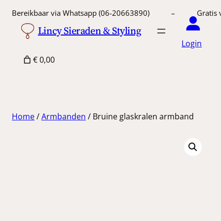
Ga
Bereikbaar via Whatsapp (06-20663890) – Gratis 
naar
Lincy Sieraden & Styling
de
Login
inhoud
€ 0,00
Home
/
Armbanden
/ Bruine glaskralen armband