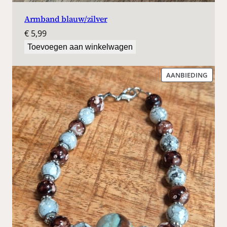
Armband blauw/zilver
€
5,99
Toevoegen aan winkelwagen
PROD
AANBIEDING
IN
DE
UITV