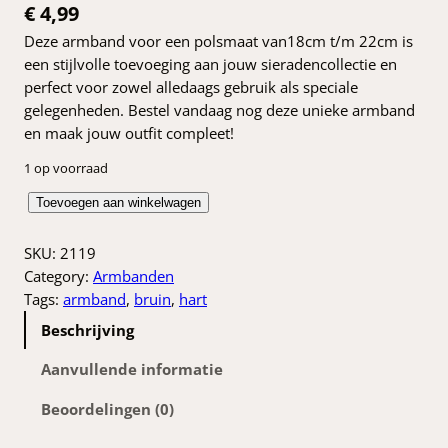
€
4,99
Deze armband voor een polsmaat van18cm t/m 22cm is
een stijlvolle toevoeging aan jouw sieradencollectie en
perfect voor zowel alledaags gebruik als speciale
gelegenheden. Bestel vandaag nog deze unieke armband
en maak jouw outfit compleet!
1 op voorraad
B
Toevoegen aan winkelwagen
r
u
SKU:
2119
i
Category:
Armbanden
n
Tags:
armband
, 
bruin
, 
hart
e
Beschrijving
g
l
Aanvullende informatie
a
Beoordelingen (0)
s
k