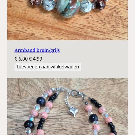
Armband bruin/grijs
Oorspronkelijke
Huidige
€
6,00
€
4,99
prijs
prijs
Toevoegen aan winkelwagen
was:
is:
€ 6,00.
€ 4,99.