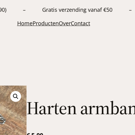
20663890) – Gratis verzending vanaf €50 –
Home
Producten
Over
Contact
Harten armba