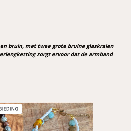
n bruin, met twee grote bruine glaskralen
 verlengketting zorgt ervoor dat de armband
PRODUCT
BIEDING
IN
DE
UITVERKOOP