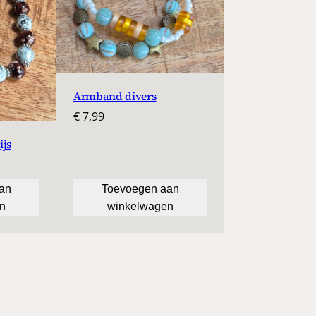
Armband divers
€
7,99
ijs
lijke
ge
an
Toevoegen aan
n
winkelwagen
.