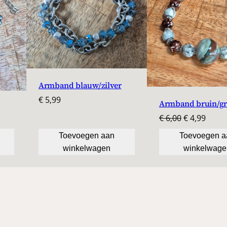
Armband blauw/zilver
€
5,99
Armband bruin/gr
Oorspronke
Huidi
€
6,00
€
4,99
prijs
prijs
Toevoegen aan
Toevoegen a
was:
is:
winkelwagen
winkelwage
€ 6,00.
€ 4,99