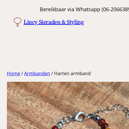
Ga
Bereikbaar via Whatsapp (06-
naar
Lincy Sieraden & Styling
de
inhoud
Home
/
Armbanden
/ Harten armband