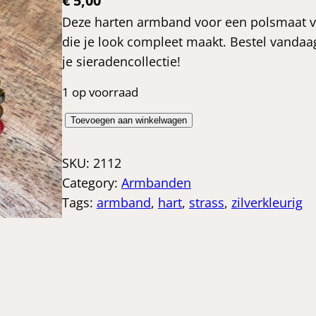
€
5,00
Deze harten armband voor een polsmaat v
die je look compleet maakt. Bestel vanda
je sieradencollectie!
1 op voorraad
H
Toevoegen aan winkelwagen
a
r
SKU:
2112
t
Category:
Armbanden
e
Tags:
armband
, 
hart
, 
strass
, 
zilverkleurig
n
a
r
m
b