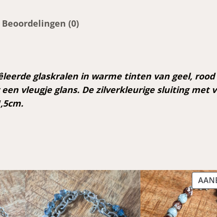
a
n
Beoordelingen (0)
d
a
a
n
rde glaskralen in warme tinten van geel, rood e
t
 een vleugje glans. De zilverkleurige sluiting met
a
1,5cm.
l
AAN