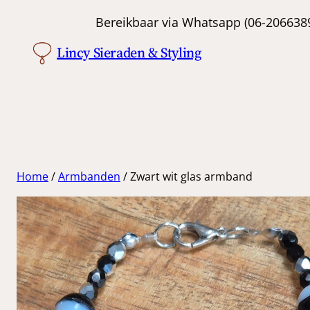
Ga
Bereikbaar via Whatsapp (06-
naar
Lincy Sieraden & Styling
de
inhoud
Home
/
Armbanden
/ Zwart wit glas armband