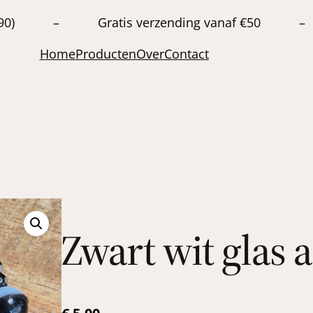
20663890) – Gratis verzending vanaf €50 –
Home
Producten
Over
Contact
Zwart wit glas