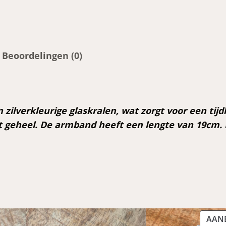
s
a
r
m
Beoordelingen (0)
b
a
n
d
ilverkleurige glaskralen, wat zorgt voor een tijdlo
a
t geheel. De armband heeft een lengte van 19cm. H
a
n
t
a
l
AAN