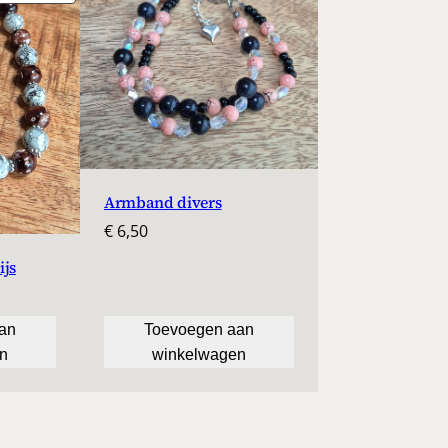
IN
DE
UITVERKOOP
Armband divers
€
6,50
ijs
lijke
ge
an
Toevoegen aan
n
winkelwagen
.