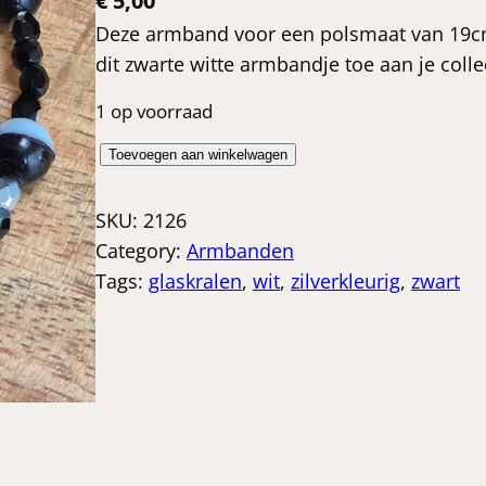
€
5,00
Deze armband voor een polsmaat van 19cm 
dit zwarte witte armbandje toe aan je collec
1 op voorraad
Z
Toevoegen aan winkelwagen
w
a
SKU:
2126
r
Category:
Armbanden
t
Tags:
glaskralen
, 
wit
, 
zilverkleurig
, 
zwart
w
i
t
g
l
a