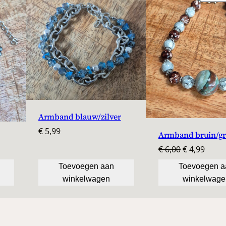
Armband blauw/zilver
€
5,99
Armband bruin/gr
Oorspronke
Huidi
€
6,00
€
4,99
prijs
prijs
Toevoegen aan
Toevoegen a
was:
is:
winkelwagen
winkelwage
€ 6,00.
€ 4,99