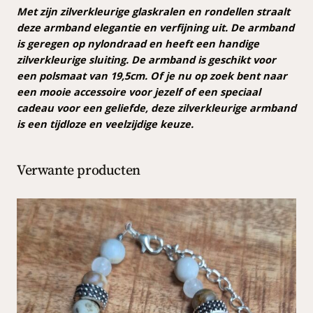
e
Met zijn zilverkleurige glaskralen en rondellen straalt
a
deze armband elegantie en verfijning uit. De armband
r
is geregen op nylondraad en heeft een handige
m
zilverkleurige sluiting. De armband is geschikt voor
b
een polsmaat van 19,5cm. Of je nu op zoek bent naar
a
een mooie accessoire voor jezelf of een speciaal
n
cadeau voor een geliefde, deze zilverkleurige armband
d
is een tijdloze en veelzijdige keuze.
a
a
Verwante producten
n
t
a
l