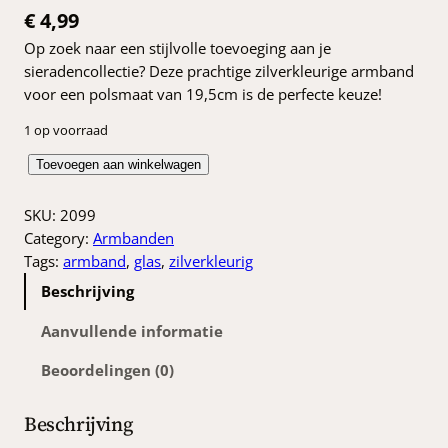
€
4,99
Op zoek naar een stijlvolle toevoeging aan je
sieradencollectie? Deze prachtige zilverkleurige armband
voor een polsmaat van 19,5cm is de perfecte keuze!
1 op voorraad
Z
Toevoegen aan winkelwagen
i
l
SKU:
2099
v
Category:
Armbanden
e
Tags:
armband
, 
glas
, 
zilverkleurig
r
Beschrijving
k
l
Aanvullende informatie
e
Beoordelingen (0)
u
r
i
Beschrijving
g