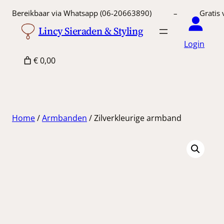
Ga
Bereikbaar via Whatsapp (06-20663890) – Gratis 
naar
Lincy Sieraden & Styling
de
Login
inhoud
€ 0,00
Home
/
Armbanden
/ Zilverkleurige armband