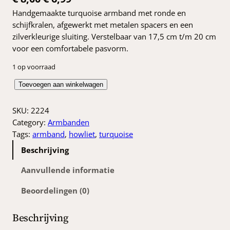
Handgemaakte turquoise armband met ronde en
o
u
schijfkralen, afgewerkt met metalen spacers en een
r
i
zilverkleurige sluiting. Verstelbaar van 17,5 cm t/m 20 cm
s
d
voor een comfortabele pasvorm.
p
i
1 op voorraad
r
g
T
Toevoegen aan winkelwagen
o
e
u
r
SKU:
2224
n
p
q
Category:
Armbanden
k
r
u
Tags:
armband
, 
howliet
, 
turquoise
o
e
i
Beschrijving
i
l
j
s
Aanvullende informatie
i
s
e
Beoordelingen (0)
a
j
i
r
k
s
m
Beschrijving
b
e
: