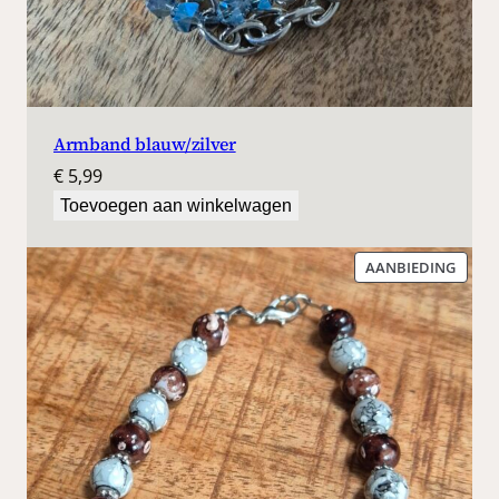
Armband blauw/zilver
€
5,99
Toevoegen aan winkelwagen
PROD
AANBIEDING
IN
DE
UITV