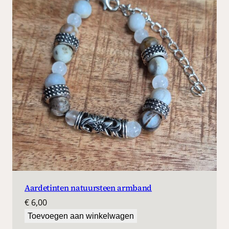
0
.
Aardetinten natuursteen armband
€
6,00
Toevoegen aan winkelwagen