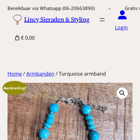
Ga
Bereikbaar via Whatsapp (06-20663890) – Gratis 
naar
Lincy Sieraden & Styling
de
Login
inhoud
€ 0,00
Home
/
Armbanden
/ Turquoise armband
Aanbieding!