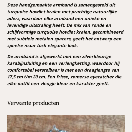
a
Deze handgemaakte armband is samengesteld uit
p
€
n
turquoise howliet kralen met prachtige natuurlijke
r
d
aders, waardoor elke armband een unieke en
a
levendige uitstraling heeft. De mix van ronde en
i
6
a
schijfvormige turquoise howliet kralen, gecombineerd
j
,
n
met subtiele metalen spacers, geeft het ontwerp een
t
s
9
speelse maar toch elegante look.
a
w
9
De armband is afgewerkt met een zilverkleurige
l
karabijnsluiting en een verlengketting, waardoor hij
a
.
comfortabel verstelbaar is met een draaglengte van
s
17,5 cm t/m 20 cm. Een frisse, zomerse eyecatcher die
:
elke outfit een vleugje kleur en karakter geeft.
€
Verwante producten
8
,
0