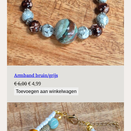
Armband bruin/grijs
Oorspronkelijke
Huidige
€
6,00
€
4,99
prijs
prijs
Toevoegen aan winkelwagen
was:
is:
€ 6,00.
€ 4,99.