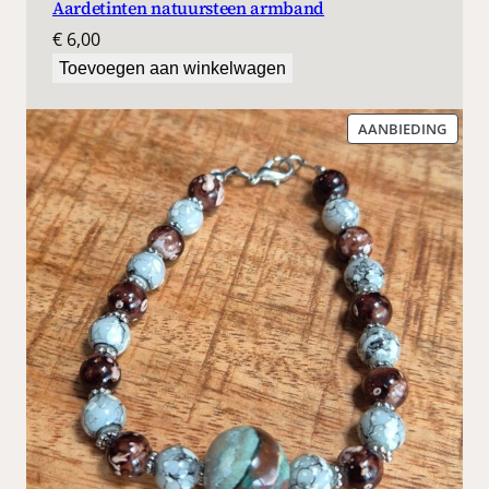
Aardetinten natuursteen armband
€
6,00
Toevoegen aan winkelwagen
PROD
AANBIEDING
IN
DE
UITV