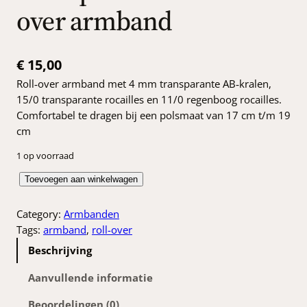
over armband
€
15,00
Roll‑over armband met 4 mm transparante AB‑kralen,
15/0 transparante rocailles en 11/0 regenboog rocailles.
Comfortabel te dragen bij een polsmaat van 17 cm t/m 19
cm
1 op voorraad
T
Toevoegen aan winkelwagen
r
a
Category:
Armbanden
n
Tags:
armband
, 
roll-over
s
Beschrijving
p
a
Aanvullende informatie
r
Beoordelingen (0)
a