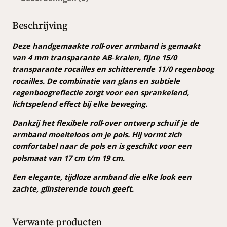
n
t
Beschrijving
e
A
Deze handgemaakte roll‑over armband is gemaakt
B
van 4 mm transparante AB‑kralen, fijne 15/0
r
transparante rocailles en schitterende 11/0 regenboog
o
rocailles. De combinatie van glans en subtiele
l
regenboogreflectie zorgt voor een sprankelend,
l
lichtspelend effect bij elke beweging.
-
Dankzij het flexibele roll‑over ontwerp schuif je de
o
armband moeiteloos om je pols. Hij vormt zich
v
comfortabel naar de pols en is geschikt voor een
e
polsmaat van 17 cm t/m 19 cm.
r
a
Een elegante, tijdloze armband die elke look een
r
zachte, glinsterende touch geeft.
m
b
Verwante producten
a