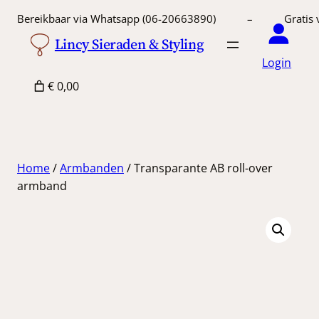
Ga
Bereikbaar via Whatsapp (06-20663890) – Gratis 
naar
Lincy Sieraden & Styling
de
Login
inhoud
€ 0,00
Home
/
Armbanden
/ Transparante AB roll-over
armband