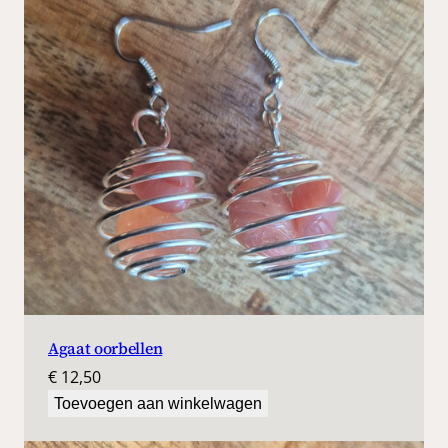
€
n
t
a
8
l
,
9
9
.
Agaat oorbellen
€
12,50
Toevoegen aan winkelwagen