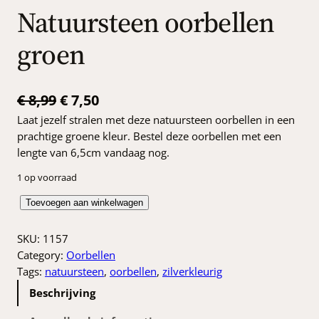
Natuursteen oorbellen
groen
O
H
€
8,99
€
7,50
Laat jezelf stralen met deze natuursteen oorbellen in een
o
u
prachtige groene kleur. Bestel deze oorbellen met een
r
i
lengte van 6,5cm vandaag nog.
s
d
1 op voorraad
p
i
N
Toevoegen aan winkelwagen
r
g
a
o
e
t
SKU:
1157
u
Category:
Oorbellen
n
p
u
Tags:
natuursteen
, 
oorbellen
, 
zilverkleurig
k
r
r
Beschrijving
s
e
i
t