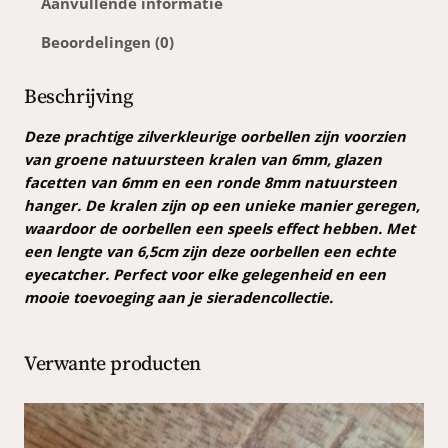
Aanvullende informatie
l
j
e
i
s
Beoordelingen (0)
e
n
j
i
o
Beschrijving
k
s
o
r
Deze prachtige zilverkleurige oorbellen zijn voorzien
e
:
b
van groene natuursteen kralen van 6mm, glazen
p
€
e
facetten van 6mm en een ronde 8mm natuursteen
r
l
hanger. De kralen zijn op een unieke manier geregen,
l
waardoor de oorbellen een speels effect hebben. Met
i
7
e
een lengte van 6,5cm zijn deze oorbellen een echte
j
,
n
eyecatcher. Perfect voor elke gelegenheid en een
g
s
5
mooie toevoeging aan je sieradencollectie.
r
w
0
o
Verwante producten
a
.
e
n
s
a
:
a