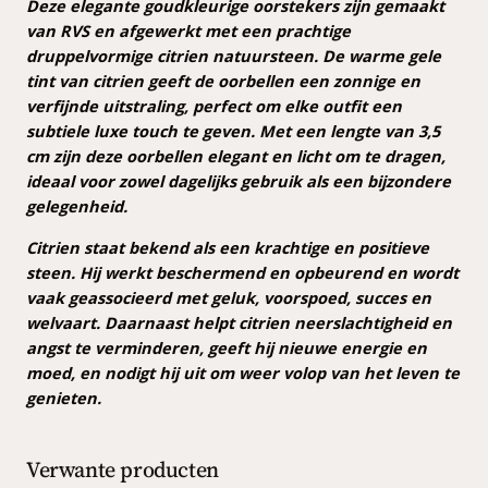
l
Deze elegante goudkleurige oorstekers zijn gemaakt
e
van RVS en afgewerkt met een prachtige
n
druppelvormige citrien natuursteen. De warme gele
a
tint van citrien geeft de oorbellen een zonnige en
a
verfijnde uitstraling, perfect om elke outfit een
n
subtiele luxe touch te geven. Met een lengte van 3,5
t
cm zijn deze oorbellen elegant en licht om te dragen,
a
ideaal voor zowel dagelijks gebruik als een bijzondere
l
gelegenheid.
Citrien staat bekend als een krachtige en positieve
steen. Hij werkt beschermend en opbeurend en wordt
vaak geassocieerd met geluk, voorspoed, succes en
welvaart. Daarnaast helpt citrien neerslachtigheid en
angst te verminderen, geeft hij nieuwe energie en
moed, en nodigt hij uit om weer volop van het leven te
genieten.
Verwante producten