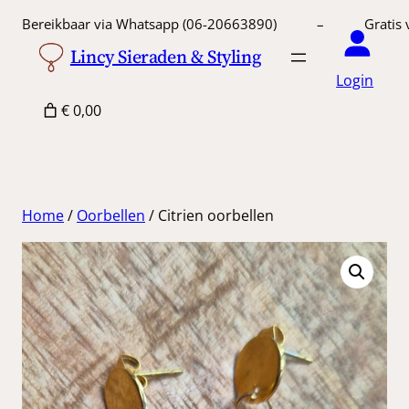
Ga
Bereikbaar via Whatsapp (06-20663890) – Gratis 
naar
Lincy Sieraden & Styling
de
Login
inhoud
€ 0,00
Home
/
Oorbellen
/ Citrien oorbellen