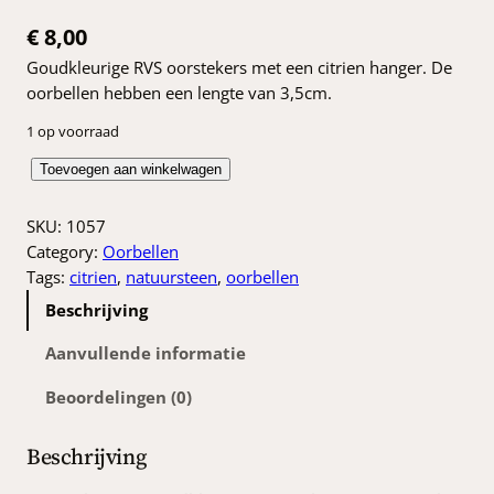
€
8,00
Goudkleurige RVS oorstekers met een citrien hanger. De
oorbellen hebben een lengte van 3,5cm.
1 op voorraad
C
Toevoegen aan winkelwagen
i
t
SKU:
1057
r
Category:
Oorbellen
i
Tags:
citrien
, 
natuursteen
, 
oorbellen
e
Beschrijving
n
o
Aanvullende informatie
o
Beoordelingen (0)
r
b
e
Beschrijving
l