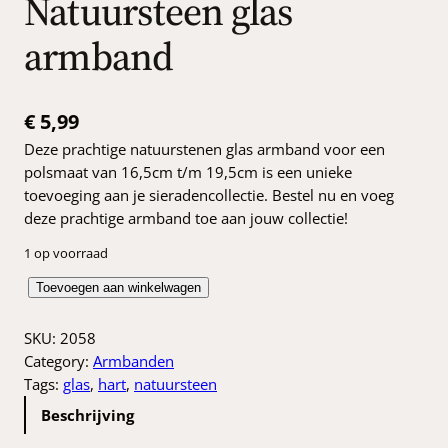
Natuursteen glas
armband
€
5,99
Deze prachtige natuurstenen glas armband voor een
polsmaat van 16,5cm t/m 19,5cm is een unieke
toevoeging aan je sieradencollectie. Bestel nu en voeg
deze prachtige armband toe aan jouw collectie!
1 op voorraad
N
Toevoegen aan winkelwagen
a
t
SKU:
2058
u
Category:
Armbanden
u
Tags:
glas
, 
hart
, 
natuursteen
r
Beschrijving
s