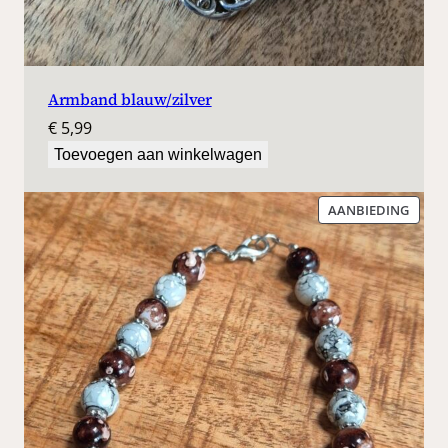
Armband blauw/zilver
€
5,99
Toevoegen aan winkelwagen
PROD
AANBIEDING
IN
DE
UITV