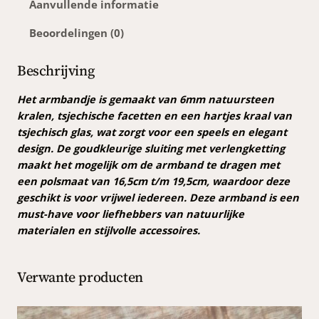
t
Aanvullende informatie
e
Beoordelingen (0)
e
n
g
Beschrijving
l
a
Het armbandje is gemaakt van 6mm natuursteen
s
kralen, tsjechische facetten en een hartjes kraal van
a
tsjechisch glas, wat zorgt voor een speels en elegant
r
design. De goudkleurige sluiting met verlengketting
m
maakt het mogelijk om de armband te dragen met
b
een polsmaat van 16,5cm t/m 19,5cm, waardoor deze
a
geschikt is voor vrijwel iedereen. Deze armband is een
n
must-have voor liefhebbers van natuurlijke
d
materialen en stijlvolle accessoires.
a
a
Verwante producten
n
t
a