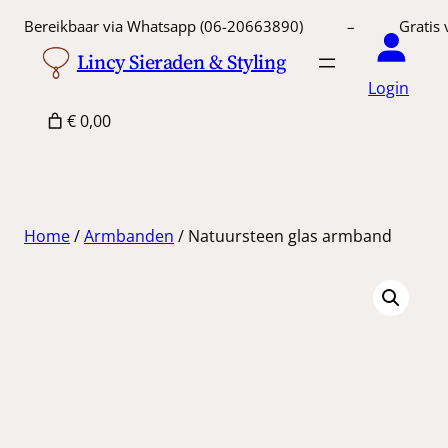
Ga
Bereikbaar via Whatsapp (06-20663890) – Gratis 
naar
Lincy Sieraden & Styling
de
Login
inhoud
€ 0,00
Home
/
Armbanden
/ Natuursteen glas armband