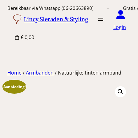
Ga
Bereikbaar via Whatsapp (06-20663890) – Gratis 
naar
Lincy Sieraden & Styling
de
Login
inhoud
€ 0,00
Home
/
Armbanden
/ Natuurlijke tinten armband
Aanbieding!