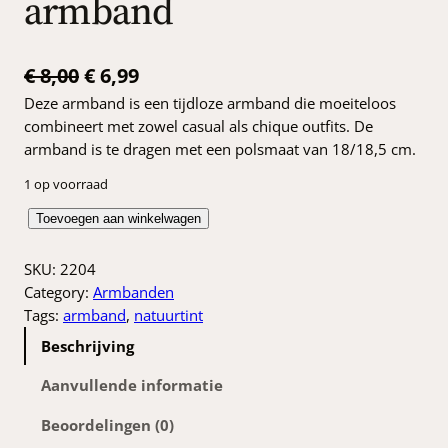
armband
O
H
€
8,00
€
6,99
Deze armband is een tijdloze armband die moeiteloos
o
u
combineert met zowel casual als chique outfits. De
r
i
armband is te dragen met een polsmaat van 18/18,5 cm.
s
d
1 op voorraad
p
i
N
Toevoegen aan winkelwagen
r
g
a
o
e
t
SKU:
2204
u
Category:
Armbanden
n
p
u
Tags:
armband
, 
natuurtint
k
r
r
Beschrijving
l
e
i
i
Aanvullende informatie
l
j
j
i
s
Beoordelingen (0)
k