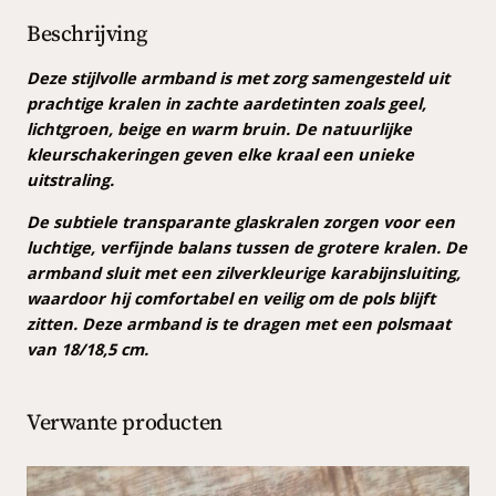
e
j
i
t
Beschrijving
k
s
i
n
Deze stijlvolle armband is met zorg samengesteld uit
e
:
t
prachtige kralen in zachte aardetinten zoals geel,
p
€
e
lichtgroen, beige en warm bruin. De natuurlijke
r
n
kleurschakeringen geven elke kraal een unieke
a
uitstraling.
i
6
r
j
,
De subtiele transparante glaskralen zorgen voor een
m
luchtige, verfijnde balans tussen de grotere kralen. De
b
s
9
armband sluit met een zilverkleurige karabijnsluiting,
a
w
9
waardoor hij comfortabel en veilig om de pols blijft
n
zitten. Deze armband is te dragen met een polsmaat
a
.
d
van 18/18,5 cm.
a
s
a
:
n
Verwante producten
€
t
a
l