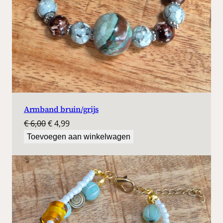
Armband bruin/grijs
Oorspronkelijke
Huidige
€
6,00
€
4,99
prijs
prijs
Toevoegen aan winkelwagen
was:
is:
€ 6,00.
€ 4,99.