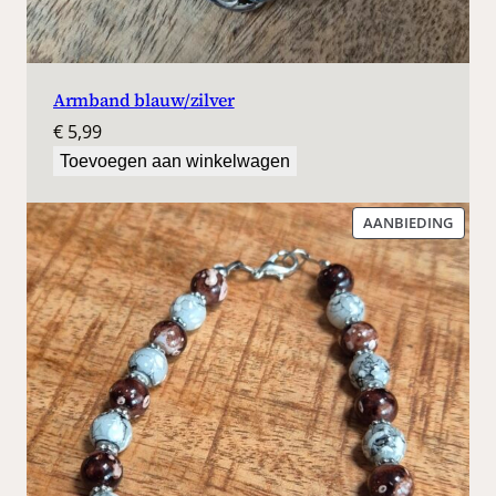
Armband blauw/zilver
€
5,99
Toevoegen aan winkelwagen
PROD
AANBIEDING
IN
DE
UITV