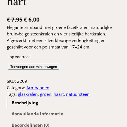
hart
O
H
€
7,95
€
6,00
Elegante armband met groene facetkralen, natuurlijke
o
u
bruin‑beige steenkralen en vier sierlijke hartkralen.
r
i
Afgewerkt met een zilverkleurige verlengketting en
s
d
geschikt voor een polsmaat van 17–24 cm.
p
i
1 op voorraad
r
g
M
Toevoegen aan winkelwagen
o
e
i
n
SKU:
2209
n
p
t
Category:
Armbanden
k
r
g
Tags:
glaskralen
, 
groen
, 
haart
, 
natuursteen
r
e
i
Beschrijving
o
l
j
e
Aanvullende informatie
i
s
n
Beoordelingen (0)
e