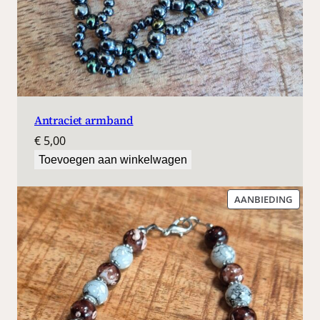
Antraciet armband
€
5,00
Toevoegen aan winkelwagen
PROD
AANBIEDING
IN
DE
UITV