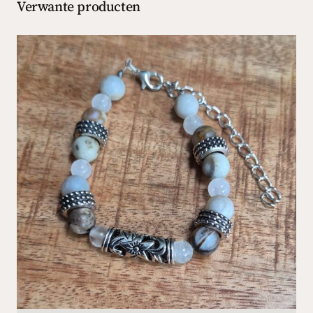
7
Verwante producten
,
9
5
.