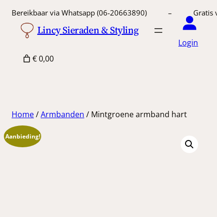
Ga
Bereikbaar via Whatsapp (06-20663890) – Gratis 
naar
Lincy Sieraden & Styling
de
Login
inhoud
€ 0,00
Home
/
Armbanden
/ Mintgroene armband hart
Aanbieding!