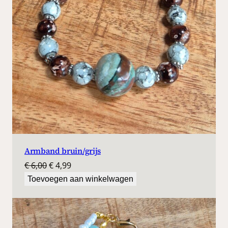
Armband bruin/grijs
Oorspronkelijke
Huidige
€
6,00
€
4,99
prijs
prijs
Toevoegen aan winkelwagen
was:
is:
€ 6,00.
€ 4,99.