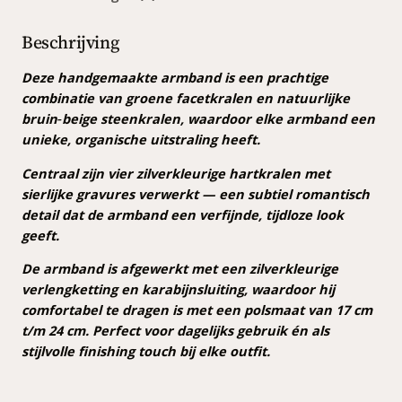
j
i
a
k
s
r
Beschrijving
m
e
:
b
Deze handgemaakte armband is een prachtige
p
€
a
combinatie van groene facetkralen en natuurlijke
r
n
bruin‑beige steenkralen, waardoor elke armband een
d
unieke, organische uitstraling heeft.
i
6
h
j
,
Centraal zijn vier zilverkleurige hartkralen met
a
sierlijke gravures verwerkt — een subtiel romantisch
r
s
0
detail dat de armband een verfijnde, tijdloze look
t
w
0
geeft.
a
a
.
a
De armband is afgewerkt met een zilverkleurige
n
s
verlengketting en karabijnsluiting, waardoor hij
t
comfortabel te dragen is met een polsmaat van 17 cm
:
a
t/m 24 cm. Perfect voor dagelijks gebruik én als
€
l
stijlvolle finishing touch bij elke outfit.