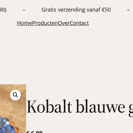
20663890) – Gratis verzending vanaf €50 –
Home
Producten
Over
Contact
Kobalt blauwe