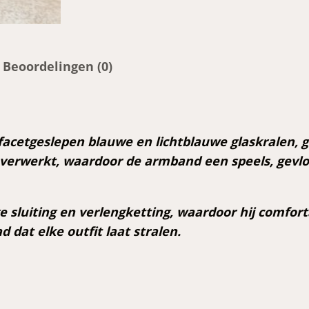
w
e
g
l
Beoordelingen (0)
a
s
a
r
acetgeslepen blauwe en lichtblauwe glaskralen,
m
verwerkt, waardoor de armband een speels, gevloch
b
a
 sluiting en verlengketting, waardoor hij comforta
n
 dat elke outfit laat stralen.
d
a
a
n