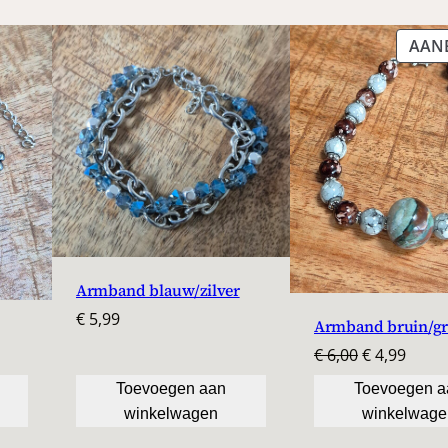
t
a
AAN
l
Armband blauw/zilver
€
5,99
Armband bruin/gr
Oorspronke
Huidi
€
6,00
€
4,99
prijs
prijs
Toevoegen aan
Toevoegen a
was:
is:
winkelwagen
winkelwage
€ 6,00.
€ 4,99