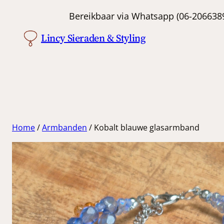
Ga
Bereikbaar via Whatsapp (06-
naar
Lincy Sieraden & Styling
de
inhoud
Home
/
Armbanden
/ Kobalt blauwe glasarmband