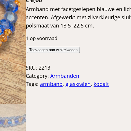
€
6,00
Armband met facetgeslepen blauwe en lic
accenten. Afgewerkt met zilverkleurige slui
polsmaat van 18,5–22,5 cm.
1 op voorraad
K
Toevoegen aan winkelwagen
o
b
SKU:
2213
a
Category:
Armbanden
l
Tags:
armband
, 
glaskralen
, 
kobalt
t
b
l
a
u