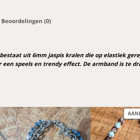
p
€
r
Beoordelingen (0)
i
6
j
,
s
0
staat uit 6mm jaspis kralen die op elastiek gere
w
0
or een speels en trendy effect. De armband is te
a
.
s
:
€
AAN
8
,
0