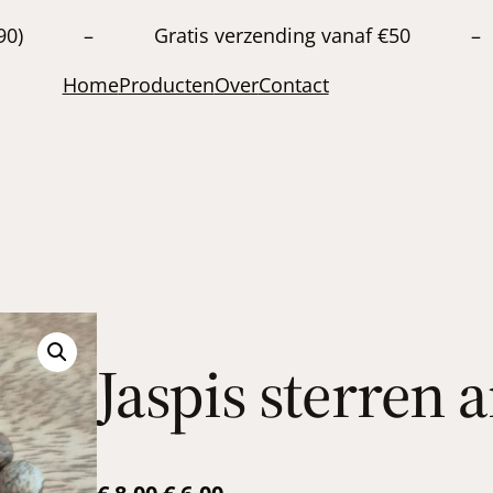
20663890) – Gratis verzending vanaf €50 –
Home
Producten
Over
Contact
Jaspis sterren
O
H