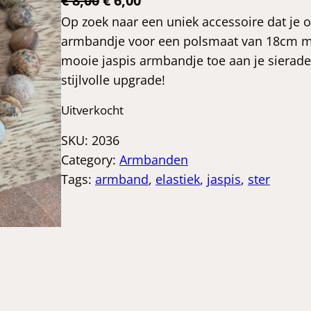
€
8,00
€
6,00
o
u
Op zoek naar een uniek accessoire dat je ou
armbandje voor een polsmaat van 18cm mis
r
i
mooie jaspis armbandje toe aan je sieraden
s
d
stijlvolle upgrade!
p
i
r
g
Uitverkocht
o
e
SKU:
2036
n
p
Category:
Armbanden
k
r
Tags:
armband
, 
elastiek
, 
jaspis
, 
ster
e
i
l
j
i
s
j
i
k
s
e
: