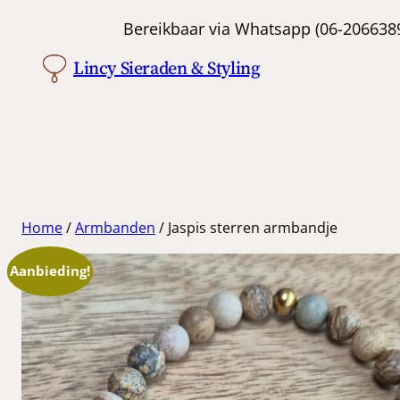
Ga
Bereikbaar via Whatsapp (06-
naar
Lincy Sieraden & Styling
de
inhoud
Home
/
Armbanden
/ Jaspis sterren armbandje
Aanbieding!