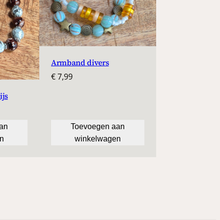
Armband divers
€
7,99
ijs
lijke
ge
an
Toevoegen aan
n
winkelwagen
.