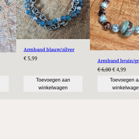
0
.
Armband blauw/zilver
€
5,99
Armband bruin/gr
Oorspronke
Huidi
€
6,00
€
4,99
prijs
prijs
Toevoegen aan
Toevoegen a
was:
is:
winkelwagen
winkelwage
€ 6,00.
€ 4,99