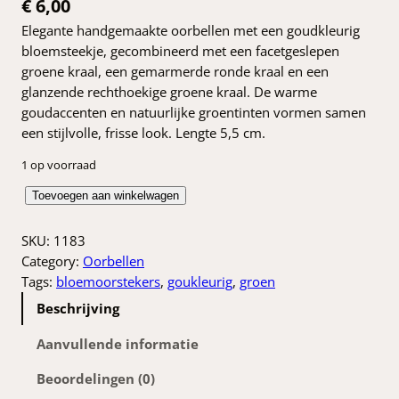
€
6,00
Elegante handgemaakte oorbellen met een goudkleurig
bloemsteekje, gecombineerd met een facetgeslepen
groene kraal, een gemarmerde ronde kraal en een
glanzende rechthoekige groene kraal. De warme
goudaccenten en natuurlijke groentinten vormen samen
een stijlvolle, frisse look. Lengte 5,5 cm.
1 op voorraad
G
Toevoegen aan winkelwagen
r
o
SKU:
1183
e
Category:
Oorbellen
n
Tags:
bloemoorstekers
, 
goukleurig
, 
groen
e
Beschrijving
o
o
Aanvullende informatie
r
Beoordelingen (0)
b