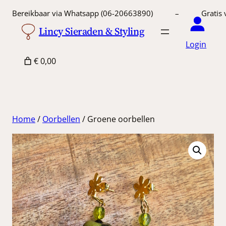
Ga
Bereikbaar via Whatsapp (06-20663890) – Gratis 
naar
Lincy Sieraden & Styling
de
Login
inhoud
€ 0,00
Home
/
Oorbellen
/ Groene oorbellen