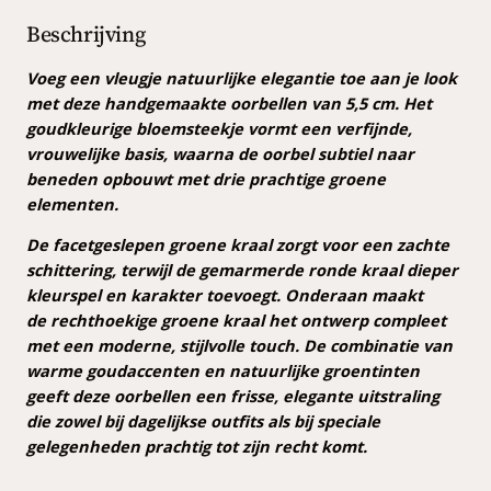
e
l
Beschrijving
l
e
Voeg een vleugje natuurlijke elegantie toe aan je look
n
met deze handgemaakte oorbellen van 5,5 cm. Het
a
goudkleurige bloemsteekje vormt een verfijnde,
a
vrouwelijke basis, waarna de oorbel subtiel naar
n
beneden opbouwt met drie prachtige groene
t
elementen.
a
De facetgeslepen groene kraal zorgt voor een zachte
l
schittering, terwijl de gemarmerde ronde kraal dieper
kleurspel en karakter toevoegt. Onderaan maakt
de rechthoekige groene kraal het ontwerp compleet
met een moderne, stijlvolle touch. De combinatie van
warme goudaccenten en natuurlijke groentinten
geeft deze oorbellen een frisse, elegante uitstraling
die zowel bij dagelijkse outfits als bij speciale
gelegenheden prachtig tot zijn recht komt.