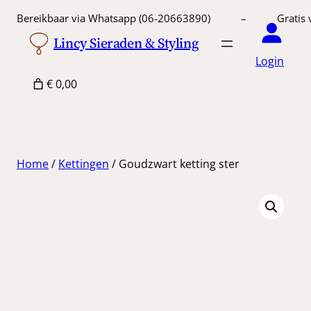
Ga
Bereikbaar via Whatsapp (06-20663890) – Gratis 
naar
Lincy Sieraden & Styling
de
Login
inhoud
€ 0,00
Home
/
Kettingen
/ Goudzwart ketting ster