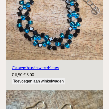
Glasarmband zwart/blauw
Oorspronkelijke
Huidige
€
6,50
€
5,00
prijs
prijs
Toevoegen aan winkelwagen
was:
is:
€ 6,50.
€ 5,00.