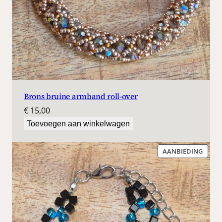
Brons bruine armband roll-over
€
15,00
Toevoegen aan winkelwagen
PROD
AANBIEDING
IN
DE
UITV