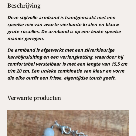
d
Beschrijving
k
s
z
w
Deze stijlvolle armband is handgemaakt met een
e
:
a
speelse mix van zwarte vierkante kralen en blauw
p
€
r
grote rocailles. De armband is op een leuke speelse
r
t
manier geregen.
/
i
5
De armband is afgewerkt met een zilverkleurige
b
j
,
karabijnsluiting en een verlengketting, waardoor hij
l
comfortabel verstelbaar is met een lengte van 15,5 cm
a
s
0
t/m 20 cm. Een unieke combinatie van kleur en vorm
u
w
0
die elke outfit een frisse, eigentijdse touch geeft.
w
a
.
a
a
s
Verwante producten
n
:
t
€
a
l
6