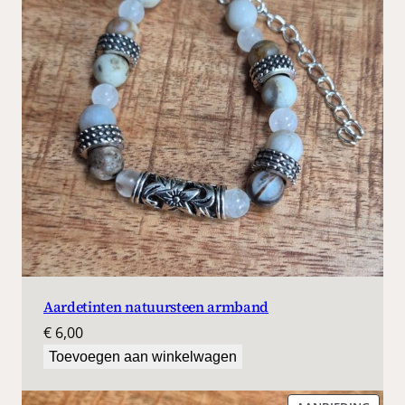
,
5
0
.
Aardetinten natuursteen armband
€
6,00
Toevoegen aan winkelwagen