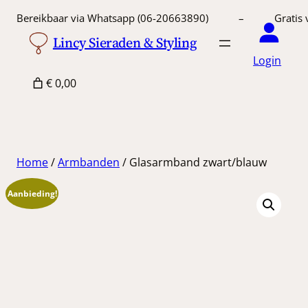
Ga
Bereikbaar via Whatsapp (06-20663890) – Gratis 
naar
Lincy Sieraden & Styling
de
Login
inhoud
€ 0,00
Home
/
Armbanden
/ Glasarmband zwart/blauw
Aanbieding!