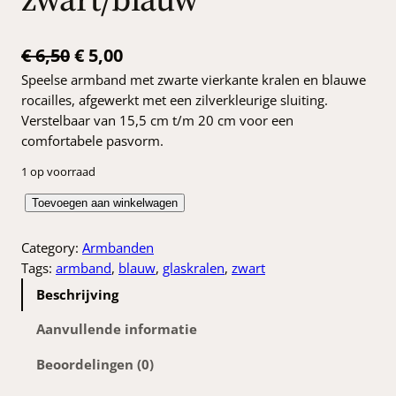
O
H
€
6,50
€
5,00
Speelse armband met zwarte vierkante kralen en blauwe
o
u
rocailles, afgewerkt met een zilverkleurige sluiting.
r
i
Verstelbaar van 15,5 cm t/m 20 cm voor een
s
d
comfortabele pasvorm.
p
i
1 op voorraad
r
g
G
Toevoegen aan winkelwagen
o
e
l
a
Category:
Armbanden
n
p
s
Tags:
armband
, 
blauw
, 
glaskralen
, 
zwart
k
r
a
Beschrijving
r
e
i
m
Aanvullende informatie
l
j
b
i
s
Beoordelingen (0)
a
n
j
i