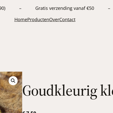
20663890) – Gratis verzending vanaf €50 –
Home
Producten
Over
Contact
Goudkleurig k