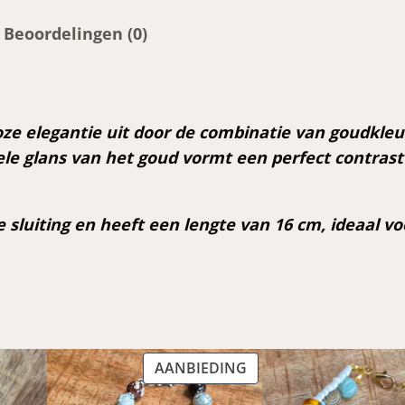
g
k
Beoordelingen (0)
l
e
i
n
e elegantie uit door de combinatie van goudkleur
a
ele glans van het goud vormt een perfect contrast
r
m
luiting en heeft een lengte van 16 cm, ideaal voo
b
a
n
d
j
e
PRODUCT
AANBIEDING
a
IN