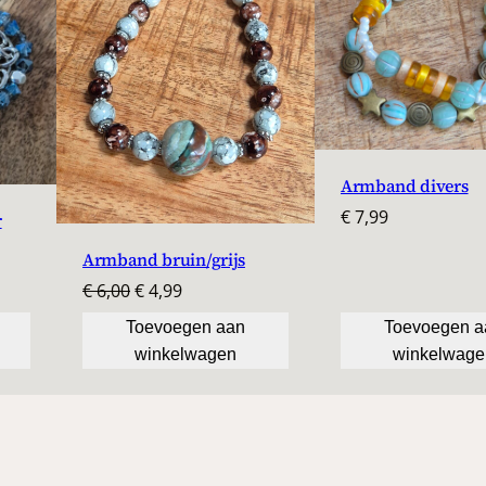
a
DE
n
UITVERKOOP
t
a
l
Armband divers
€
7,99
r
Armband bruin/grijs
Oorspronkelijke
Huidige
€
6,00
€
4,99
prijs
prijs
Toevoegen aan
Toevoegen a
was:
is:
winkelwagen
winkelwage
€ 6,00.
€ 4,99.