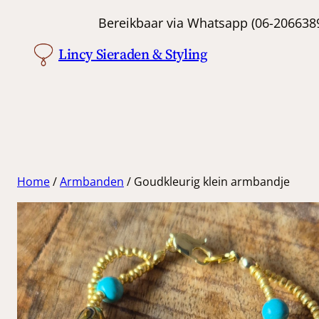
Ga
Bereikbaar via Whatsapp (06-
naar
Lincy Sieraden & Styling
de
inhoud
Home
/
Armbanden
/ Goudkleurig klein armbandje