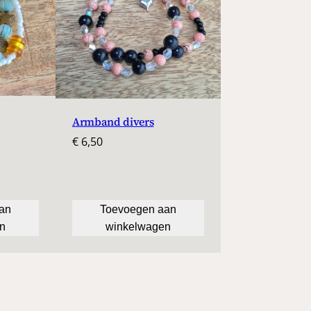
Armband divers
€
6,50
an
Toevoegen aan
n
winkelwagen