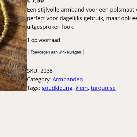
€
7,50
Een stijlvolle armband voor een polsmaat
perfect voor dagelijks gebruik, maar ook 
uitgesproken look.
1 op voorraad
G
Toevoegen aan winkelwagen
o
u
SKU:
2038
d
Category:
Armbanden
k
Tags:
goudkleurig
, 
klein
, 
turquoise
l
e
u
r
i