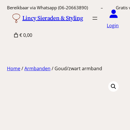
Ga
Bereikbaar via Whatsapp (06-20663890) – Gratis 
naar
Lincy Sieraden & Styling
de
Login
inhoud
€ 0,00
Home
/
Armbanden
/ Goud/zwart armband