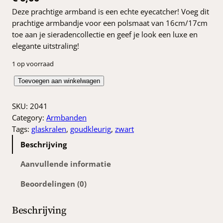
Deze prachtige armband is een echte eyecatcher! Voeg dit
prachtige armbandje voor een polsmaat van 16cm/17cm
toe aan je sieradencollectie en geef je look een luxe en
elegante uitstraling!
1 op voorraad
G
Toevoegen aan winkelwagen
o
u
SKU:
2041
d
Category:
Armbanden
/
Tags:
glaskralen
, 
goudkleurig
, 
zwart
z
Beschrijving
w
a
Aanvullende informatie
r
Beoordelingen (0)
t
a
r
Beschrijving
m