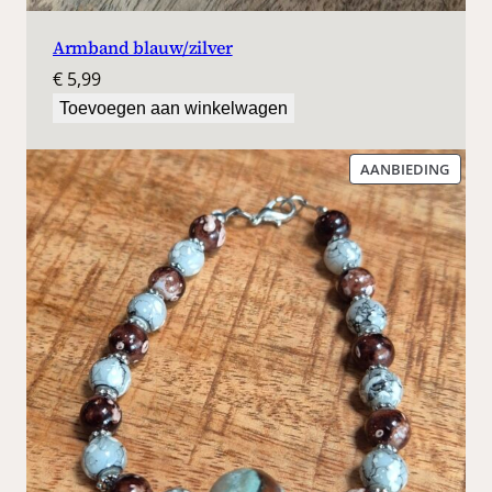
Armband blauw/zilver
€
5,99
Toevoegen aan winkelwagen
PROD
AANBIEDING
IN
DE
UITV