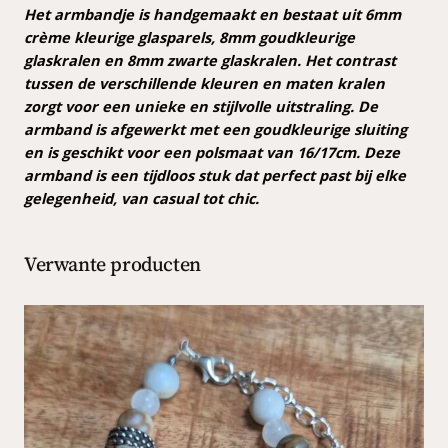
b
Het armbandje is handgemaakt en bestaat uit 6mm
a
crème kleurige glasparels, 8mm goudkleurige
n
glaskralen en 8mm zwarte glaskralen. Het contrast
d
tussen de verschillende kleuren en maten kralen
a
zorgt voor een unieke en stijlvolle uitstraling. De
a
armband is afgewerkt met een goudkleurige sluiting
n
en is geschikt voor een polsmaat van 16/17cm. Deze
t
armband is een tijdloos stuk dat perfect past bij elke
a
gelegenheid, van casual tot chic.
l
Verwante producten