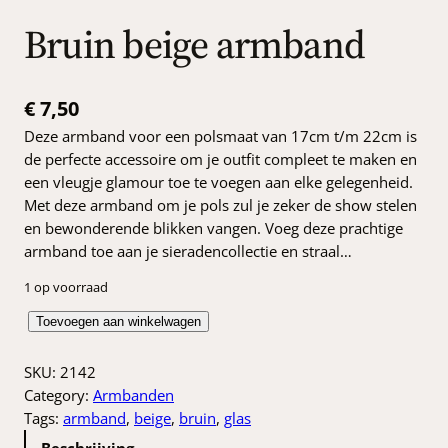
Bruin beige armband
€
7,50
Deze armband voor een polsmaat van 17cm t/m 22cm is
de perfecte accessoire om je outfit compleet te maken en
een vleugje glamour toe te voegen aan elke gelegenheid.
Met deze armband om je pols zul je zeker de show stelen
en bewonderende blikken vangen. Voeg deze prachtige
armband toe aan je sieradencollectie en straal…
1 op voorraad
B
Toevoegen aan winkelwagen
r
u
SKU:
2142
i
Category:
Armbanden
n
Tags:
armband
, 
beige
, 
bruin
, 
glas
b