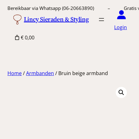
Ga
Bereikbaar via Whatsapp (06-20663890) – Gratis 
naar
Lincy Sieraden & Styling
de
Login
inhoud
€ 0,00
Home
/
Armbanden
/ Bruin beige armband