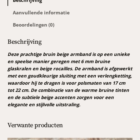
Beschrijving
e
i
Aanvullende informatie
g
Beoordelingen (0)
e
a
r
Beschrijving
m
b
Deze prachtige bruin beige armband is op een unieke
a
en speelse manier geregen met 6 mm bruine
n
glaskralen en beige rocailles. De armband is afgewerkt
d
met een goudkleurige sluiting met een verlengketting,
a
waardoor hij te dragen is voor polsmaten van 17 cm
a
tot 22 cm. De combinatie van de warme bruine tinten
n
en de subtiele beige accenten zorgen voor een
t
elegante en stijlvolle uitstraling.
a
l
Verwante producten