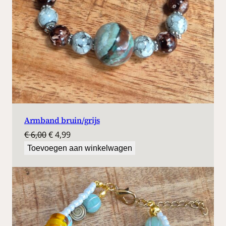
Armband bruin/grijs
Oorspronkelijke
Huidige
€
6,00
€
4,99
prijs
prijs
Toevoegen aan winkelwagen
was:
is:
€ 6,00.
€ 4,99.