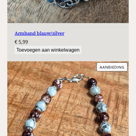
Armband blauw/zilver
€
5,99
Toevoegen aan winkelwagen
PROD
AANBIEDING
IN
DE
UITV