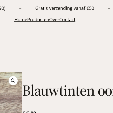
20663890) – Gratis verzending vanaf €50 –
Home
Producten
Over
Contact
Blauwtinten oo