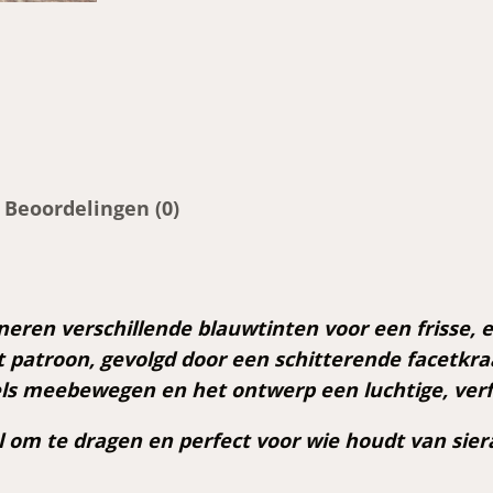
n
o
o
r
b
e
l
Beoordelingen (0)
l
e
n
a
en verschillende blauwtinten voor een frisse, el
a
patroon, gevolgd door een schitterende facetkra
n
els meebewegen en het ontwerp een luchtige, verf
t
a
l om te dragen en perfect voor wie houdt van sier
l