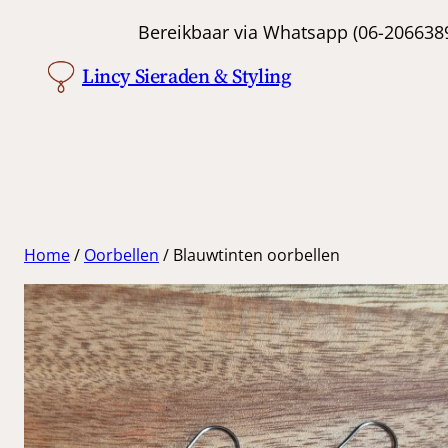
Ga
Bereikbaar via Whatsapp (06-
naar
Lincy Sieraden & Styling
de
inhoud
Home
/
Oorbellen
/ Blauwtinten oorbellen