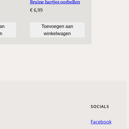
Bruine hartjes oorbellen
€
6,99
an
Toevoegen aan
n
winkelwagen
SOCIALS
Facebook