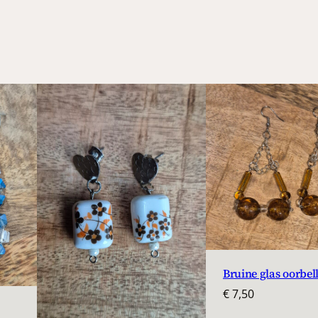
Bruine glas oorbel
€
7,50