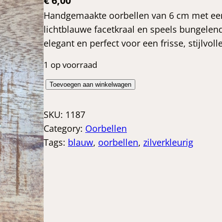
€
6,00
Handgemaakte oorbellen van 6 cm met een
lichtblauwe facetkraal en speels bungelend
elegant en perfect voor een frisse, stijlvoll
1 op voorraad
B
Toevoegen aan winkelwagen
l
a
SKU:
1187
u
Category:
Oorbellen
w
Tags:
blauw
, 
oorbellen
, 
zilverkleurig
t
i
n
t
e