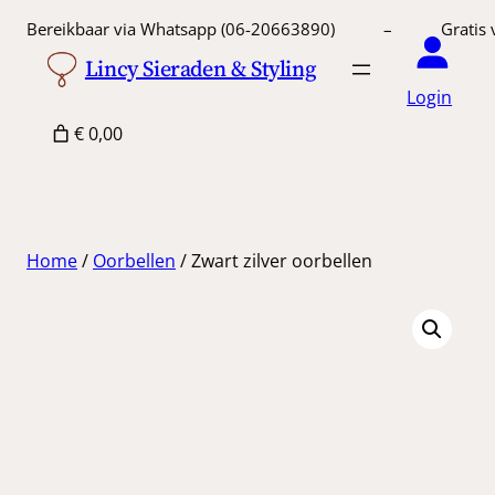
Ga
Bereikbaar via Whatsapp (06-20663890) – Gratis 
naar
Lincy Sieraden & Styling
de
Login
inhoud
€ 0,00
Home
/
Oorbellen
/ Zwart zilver oorbellen