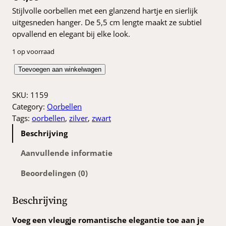
Stijlvolle oorbellen met een glanzend hartje en sierlijk
uitgesneden hanger. De 5,5 cm lengte maakt ze subtiel
opvallend en elegant bij elke look.
1 op voorraad
Z
Toevoegen aan winkelwagen
w
a
SKU:
1159
r
Category:
Oorbellen
t
Tags:
oorbellen
, 
zilver
, 
zwart
z
Beschrijving
i
l
Aanvullende informatie
v
Beoordelingen (0)
e
r
o
Beschrijving
o
r
Voeg een vleugje romantische elegantie toe aan je