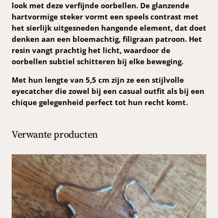
b
look met deze verfijnde oorbellen. De glanzende
e
hartvormige steker vormt een speels contrast met
l
het sierlijk uitgesneden hangende element, dat doet
l
denken aan een bloemachtig, filigraan patroon. Het
e
resin vangt prachtig het licht, waardoor de
n
oorbellen subtiel schitteren bij elke beweging.
a
Met hun lengte van 5,5 cm zijn ze een stijlvolle
a
eyecatcher die zowel bij een casual outfit als bij een
n
chique gelegenheid perfect tot hun recht komt.
t
a
l
Verwante producten