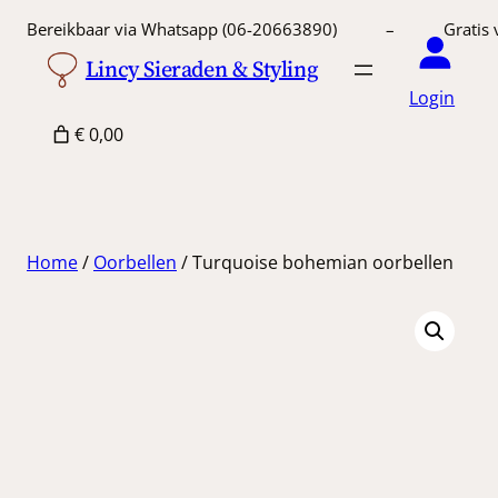
Ga
Bereikbaar via Whatsapp (06-20663890) – Gratis 
naar
Lincy Sieraden & Styling
de
Login
inhoud
€ 0,00
Home
/
Oorbellen
/ Turquoise bohemian oorbellen