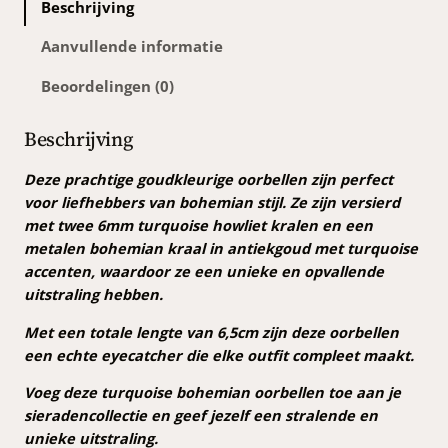
Beschrijving
i
s
Aanvullende informatie
e
Beoordelingen (0)
b
o
h
Beschrijving
e
m
Deze prachtige goudkleurige oorbellen zijn perfect
i
voor liefhebbers van bohemian stijl. Ze zijn versierd
a
met twee 6mm turquoise howliet kralen en een
n
metalen bohemian kraal in antiekgoud met turquoise
o
accenten, waardoor ze een unieke en opvallende
o
uitstraling hebben.
r
Met een totale lengte van 6,5cm zijn deze oorbellen
b
een echte eyecatcher die elke outfit compleet maakt.
e
l
Voeg deze turquoise bohemian oorbellen toe aan je
l
sieradencollectie en geef jezelf een stralende en
e
unieke uitstraling.