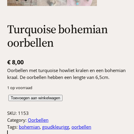
Turquoise bohemian
oorbellen
€
8,00
Oorbellen met turquoise howliet kralen en een bohemian
kraal. De oorbellen hebben een lengte van 6,5cm.
1 op voorraad
T
Toevoegen aan winkelwagen
u
r
SKU:
1153
q
Category:
Oorbellen
u
Tags:
bohemian
, 
goudkleurigg
, 
oorbellen
o