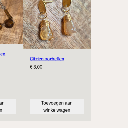
len
Citrien oorbellen
€
8,00
an
Toevoegen aan
n
winkelwagen