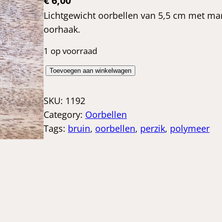
€
6,00
Lichtgewicht oorbellen van 5,5 cm met ma
oorhaak.
1 op voorraad
P
Toevoegen aan winkelwagen
o
l
SKU:
1192
y
Category:
Oorbellen
m
Tags:
bruin
, 
oorbellen
, 
perzik
, 
polymeer
e
e
r
o
o
r