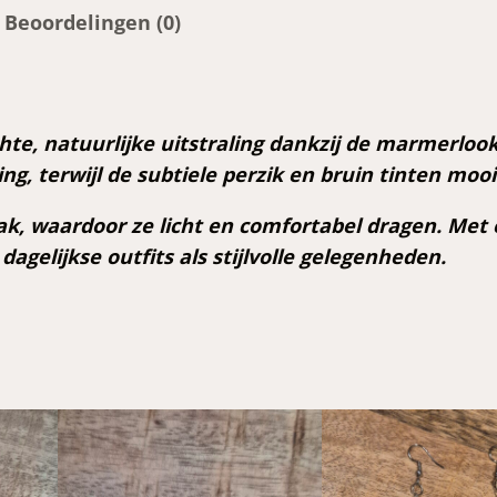
b
Beoordelingen (0)
e
l
l
e
e, natuurlijke uitstraling dankzij de marmerlook
n
ng, terwijl de subtiele perzik en bruin tinten mooi
p
e
ak, waardoor ze licht en comfortabel dragen. Met
a
agelijkse outfits als stijlvolle gelegenheden.
c
h
a
a
n
t
a