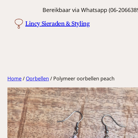
Ga
Bereikbaar via Whatsapp (06-
naar
Lincy Sieraden & Styling
de
inhoud
Home
/
Oorbellen
/ Polymeer oorbellen peach