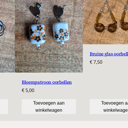
l
Bruine glas oorbel
€
7,50
Bloempatroon oorbellen
€
5,00
Toevoegen aan
Toevoegen a
winkelwagen
winkelwage