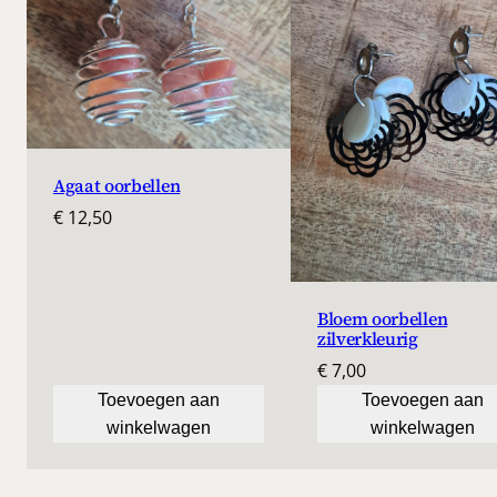
Agaat oorbellen
€
12,50
Bloem oorbellen
zilverkleurig
€
7,00
Toevoegen aan
Toevoegen aan
winkelwagen
winkelwagen