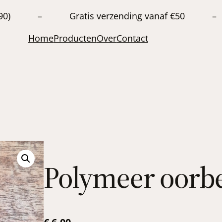
20663890) – Gratis verzending vanaf €50 –
Home
Producten
Over
Contact
Polymeer oorbe