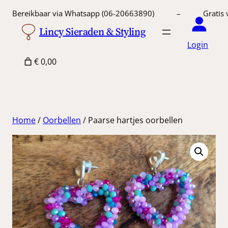
Ga
Bereikbaar via Whatsapp (06-20663890) – Gratis 
naar
Lincy Sieraden & Styling
de
Login
inhoud
€ 0,00
Home
/
Oorbellen
/ Paarse hartjes oorbellen