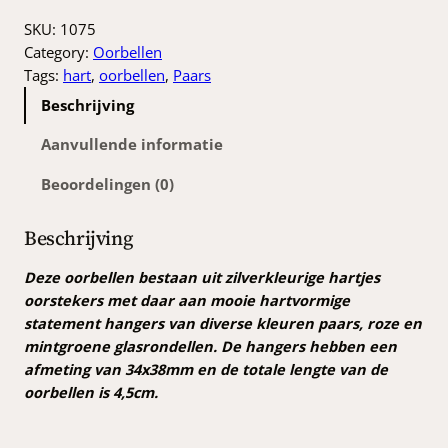
a
a
SKU:
1075
r
Category:
Oorbellen
s
Tags:
hart
, 
oorbellen
, 
Paars
e
Beschrijving
h
a
Aanvullende informatie
r
Beoordelingen (0)
t
j
e
Beschrijving
s
o
Deze oorbellen bestaan uit zilverkleurige hartjes
o
oorstekers met daar aan mooie hartvormige
r
statement hangers van diverse kleuren paars, roze en
b
mintgroene glasrondellen. De hangers hebben een
e
afmeting van 34x38mm en de totale lengte van de
l
oorbellen is 4,5cm.
l
e