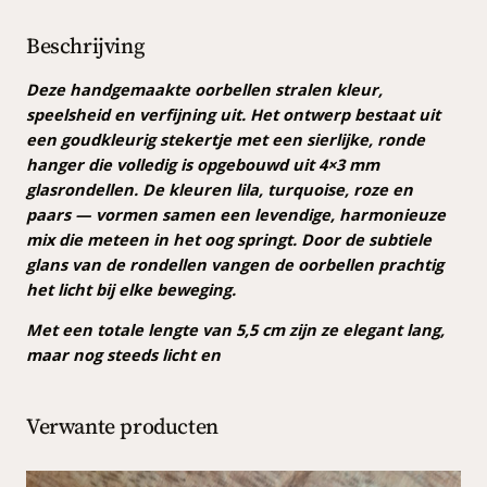
k
r
Beschrijving
a
l
Deze handgemaakte oorbellen stralen kleur,
e
speelsheid en verfijning uit. Het ontwerp bestaat uit
n
een goudkleurig stekertje met een sierlijke, ronde
o
hanger die volledig is opgebouwd uit 4×3 mm
o
glasrondellen. De kleuren lila, turquoise, roze en
r
paars — vormen samen een levendige, harmonieuze
b
mix die meteen in het oog springt. Door de subtiele
e
glans van de rondellen vangen de oorbellen prachtig
l
het licht bij elke beweging.
l
Met een totale lengte van 5,5 cm zijn ze elegant lang,
e
maar nog steeds licht en
n
a
a
Verwante producten
n
t