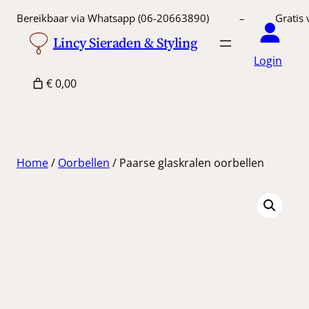
Ga
Bereikbaar via Whatsapp (06-20663890) – Gratis 
naar
Lincy Sieraden & Styling
de
Login
inhoud
€ 0,00
Home
/
Oorbellen
/ Paarse glaskralen oorbellen