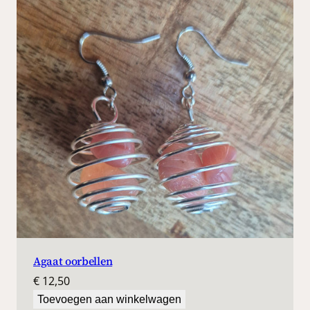
a
l
Agaat oorbellen
€
12,50
Toevoegen aan winkelwagen