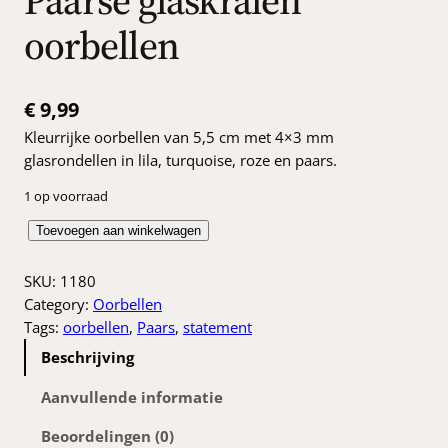
oorbellen
€
9,99
Kleurrijke oorbellen van 5,5 cm met 4×3 mm
glasrondellen in lila, turquoise, roze en paars.
1 op voorraad
P
Toevoegen aan winkelwagen
a
a
SKU:
1180
r
Category:
Oorbellen
s
Tags:
oorbellen
, 
Paars
, 
statement
e
Beschrijving
g
l
Aanvullende informatie
a
Beoordelingen (0)
s