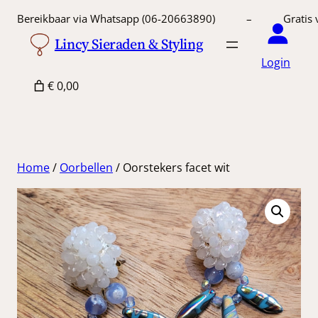
Ga
Bereikbaar via Whatsapp (06-20663890) – Gratis 
naar
Lincy Sieraden & Styling
de
Login
inhoud
€ 0,00
Home
/
Oorbellen
/ Oorstekers facet wit