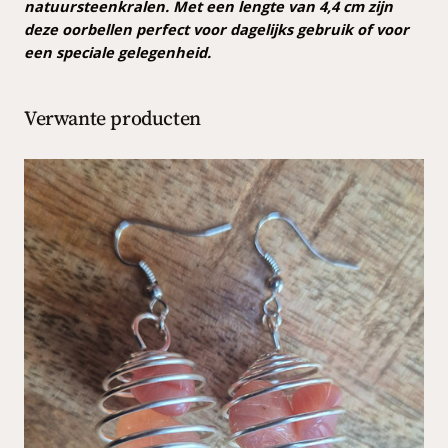
t
natuursteenkralen. Met een lengte van 4,4 cm zijn
a
deze oorbellen perfect voor dagelijks gebruik of voor
a
een speciale gelegenheid.
n
t
Verwante producten
a
l