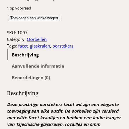
1 op voorraad
O
Toevoegen aan winkelwagen
o
r
SKU:
1007
s
Category:
Oorbellen
t
Tags:
facet
, 
glaskralen
, 
oorstekers
e
Beschrijving
k
e
Aanvullende informatie
r
Beoordelingen (0)
s
f
a
Beschrijving
c
e
Deze prachtige oorstekers facet wit zijn een elegante
t
toevoeging aan elke outfit. De oorbellen zijn versierd
w
met witte facet kraaltjes en hebben een leuke hanger
i
van Tsjechische glaskralen, rocailles en 6mm