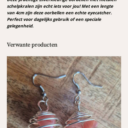
o
schelpkralen zijn echt iets voor jou! Met een lengte
r
van 4cm zijn deze oorbellen een echte eyecatcher.
b
Perfect voor dagelijks gebruik of een speciale
e
gelegenheid.
l
l
Verwante producten
e
n
a
a
n
t
a
l