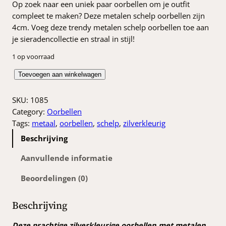
Op zoek naar een uniek paar oorbellen om je outfit
compleet te maken? Deze metalen schelp oorbellen zijn
4cm. Voeg deze trendy metalen schelp oorbellen toe aan
je sieradencollectie en straal in stijl!
1 op voorraad
M
Toevoegen aan winkelwagen
e
t
SKU:
1085
a
Category:
Oorbellen
l
Tags:
metaal
, 
oorbellen
, 
schelp
, 
zilverkleurig
e
Beschrijving
n
s
Aanvullende informatie
c
Beoordelingen (0)
h
e
l
Beschrijving
p
o
Deze prachtige zilverkleurige oorbellen met metalen