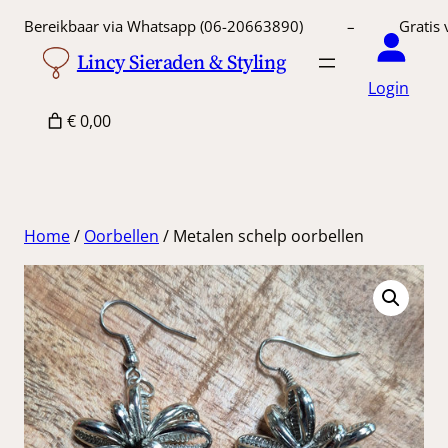
Ga
Bereikbaar via Whatsapp (06-20663890) – Gratis 
naar
Lincy Sieraden & Styling
de
Login
inhoud
€ 0,00
Home
/
Oorbellen
/ Metalen schelp oorbellen