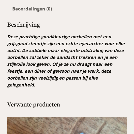
r
Beoordelingen (0)
i
g
e
Beschrijving
o
o
Deze prachtige goudkleurige oorbellen met een
r
grijsgoud steentje zijn een echte eyecatcher voor elke
b
outfit. De subtiele maar elegante uitstraling van deze
e
oorbellen zal zeker de aandacht trekken en je een
l
stijlvolle look geven. Of je ze nu draagt naar een
l
feestje, een diner of gewoon naar je werk, deze
e
oorbellen zijn veelzijdig en passen bij elke
n
gelegenheid.
s
t
Verwante producten
e
e
n
t
j