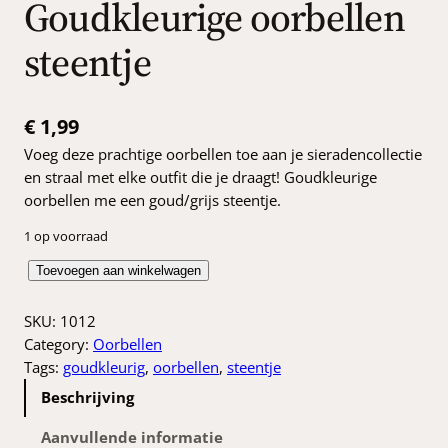
Goudkleurige oorbellen
steentje
€
1,99
Voeg deze prachtige oorbellen toe aan je sieradencollectie
en straal met elke outfit die je draagt! Goudkleurige
oorbellen me een goud/grijs steentje.
1 op voorraad
G
Toevoegen aan winkelwagen
o
u
SKU:
1012
d
Category:
Oorbellen
k
Tags:
goudkleurig
, 
oorbellen
, 
steentje
l
Beschrijving
e
u
Aanvullende informatie