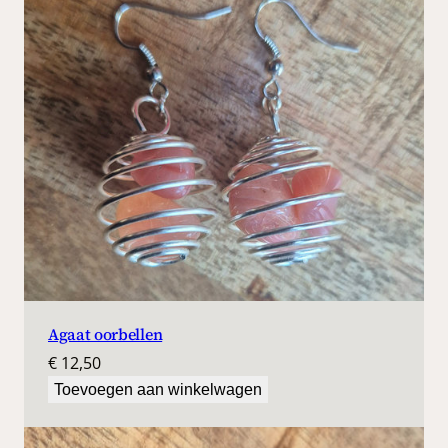
e
a
a
n
t
a
l
Agaat oorbellen
€
12,50
Toevoegen aan winkelwagen