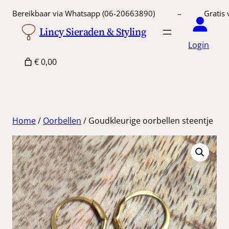
Ga
Bereikbaar via Whatsapp (06-20663890) – Gratis 
naar
Lincy Sieraden & Styling
de
Login
inhoud
€ 0,00
Home
/
Oorbellen
/ Goudkleurige oorbellen steentje