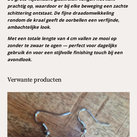
e
prachtig op, waardoor er bij elke beweging een zachte
l
schittering ontstaat. De fijne draadomwikkeling
l
rondom de kraal geeft de oorbellen een verfijnde,
e
ambachtelijke look.
n
Met een totale lengte van 4 cm vallen ze mooi op
a
zonder te zwaar te ogen — perfect voor dagelijks
a
gebruik én voor een stijlvolle finishing touch bij een
n
avondlook.
t
a
l
Verwante producten