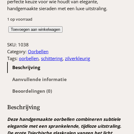
perfecte keuze voor wie houdt van elegante,
handgemaakte sieraden met een luxe uitstraling.
1 op voorraad
G
Toevoegen aan winkelwagen
l
i
SKU:
1038
n
Category:
Oorbellen
s
Tags:
oorbellen
, 
schittering
, 
zilverkleurig
t
Beschrijving
e
r
Aanvullende informatie
e
Beoordelingen (0)
n
d
e
Beschrijving
o
o
Deze handgemaakte oorbellen combineren subtiele
r
elegantie met een sprankelende, tijdloze uitstraling.
b
De grote Tsjechische glaskralen vangen het licht