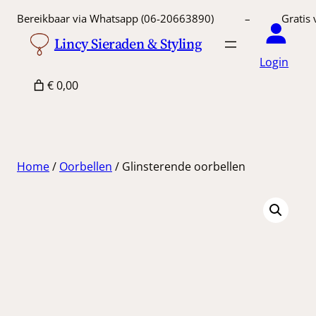
Ga
Bereikbaar via Whatsapp (06-20663890) – Gratis 
naar
Lincy Sieraden & Styling
de
Login
inhoud
€ 0,00
Home
/
Oorbellen
/ Glinsterende oorbellen