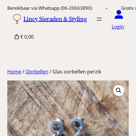
Ga
Bereikbaar via Whatsapp (06-20663890) – Gratis 
naar
Lincy Sieraden & Styling
de
Login
inhoud
€ 0,00
Home
/
Oorbellen
/ Glas oorbellen perzik