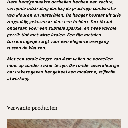
p
Deze handgemaakte oorbellen hebben een zachte,
e
verfijnde uitstraling dankzij de prachtige combinatie
r
van kleuren en materialen. De hanger bestaat uit drie
z
zorgvuldig gekozen kralen: een heldere facetkraal
i
onderaan voor een subtiele sparkle, en twee warme
k
perzik‑tint met witte kralen. Een fijn metalen
a
tussenringetje zorgt voor een elegante overgang
a
tussen de kleuren.
n
Met een totale lengte van 4 cm vallen de oorbellen
t
mooi op zonder zwaar te zijn. De ronde, zilverkleurige
a
oorstekers geven het geheel een moderne, stijlvolle
l
afwerking.
Verwante producten