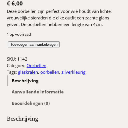
€
6,00
Deze oorbellen zijn perfect voor wie houdt van lichte,
vrouwelijke sieraden die elke outfit een zachte glans
geven. De oorbellen hebben een lengte van 4cm.
1 op voorraad
G
Toevoegen aan winkelwagen
l
a
SKU:
1142
s
Category:
Oorbellen
o
Tags:
glaskralen
, 
oorbellen
, 
zilverkleurig
o
Beschrijving
r
b
Aanvullende informatie
e
Beoordelingen (0)
l
l
e
Beschrijving
n