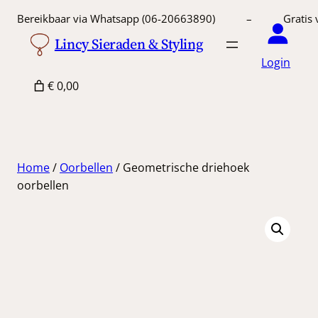
Ga
Bereikbaar via Whatsapp (06-20663890) – Gratis 
naar
Lincy Sieraden & Styling
de
Login
inhoud
€ 0,00
Home
/
Oorbellen
/ Geometrische driehoek
oorbellen