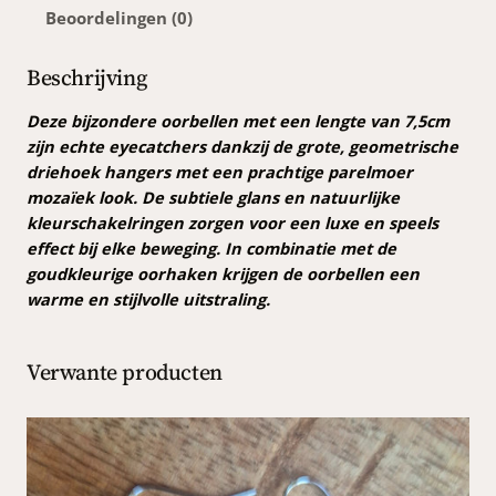
Beoordelingen (0)
c
h
e
Beschrijving
d
r
Deze bijzondere oorbellen met een lengte van 7,5cm
i
zijn echte eyecatchers dankzij de grote, geometrische
e
driehoek hangers met een prachtige parelmoer
h
mozaïek look. De subtiele glans en natuurlijke
o
kleurschakelringen zorgen voor een luxe en speels
e
effect bij elke beweging. In combinatie met de
k
goudkleurige oorhaken krijgen de oorbellen een
o
warme en stijlvolle uitstraling.
o
r
Verwante producten
b
e
l
l
e