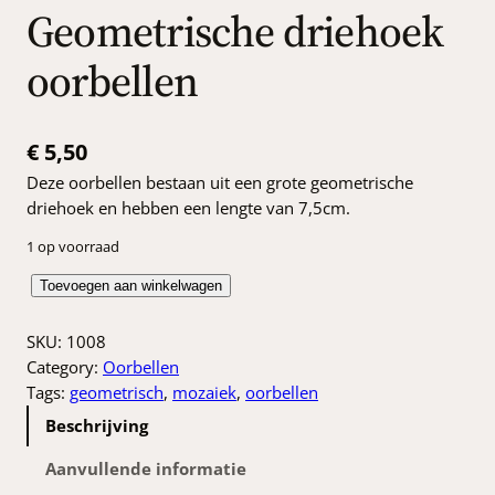
Geometrische driehoek
oorbellen
€
5,50
Deze oorbellen bestaan uit een grote geometrische
driehoek en hebben een lengte van 7,5cm.
1 op voorraad
G
Toevoegen aan winkelwagen
e
o
SKU:
1008
m
Category:
Oorbellen
e
Tags:
geometrisch
, 
mozaiek
, 
oorbellen
t
Beschrijving
r
i
Aanvullende informatie
s