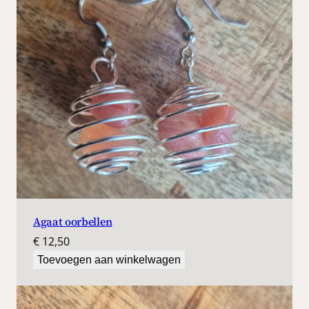
n
a
a
n
t
a
l
Agaat oorbellen
€
12,50
Toevoegen aan winkelwagen