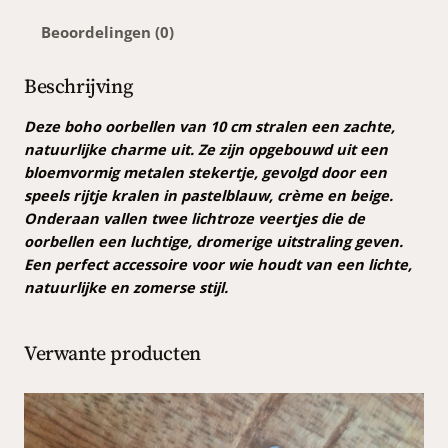
e
Beoordelingen (0)
l
o
o
Beschrijving
r
b
Deze boho oorbellen van 10 cm stralen een zachte,
e
natuurlijke charme uit. Ze zijn opgebouwd uit een
l
bloemvormig metalen stekertje, gevolgd door een
l
speels rijtje kralen in pastelblauw, crème en beige.
e
Onderaan vallen twee lichtroze veertjes die de
n
oorbellen een luchtige, dromerige uitstraling geven.
a
Een perfect accessoire voor wie houdt van een lichte,
a
natuurlijke en zomerse stijl.
n
t
Verwante producten
a
l