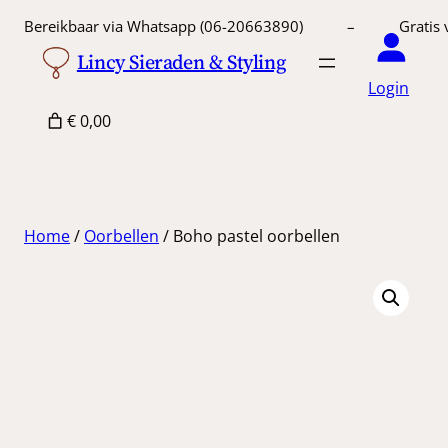
Ga
Bereikbaar via Whatsapp (06-20663890) – Gratis 
naar
Lincy Sieraden & Styling
de
Login
inhoud
€ 0,00
Home
/
Oorbellen
/ Boho pastel oorbellen