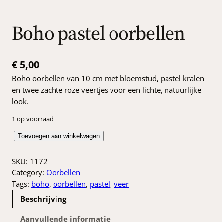
Boho pastel oorbellen
€
5,00
Boho oorbellen van 10 cm met bloemstud, pastel kralen
en twee zachte roze veertjes voor een lichte, natuurlijke
look.
1 op voorraad
B
Toevoegen aan winkelwagen
o
h
SKU:
1172
o
Category:
Oorbellen
p
Tags:
boho
, 
oorbellen
, 
pastel
, 
veer
a
Beschrijving
s
t
Aanvullende informatie