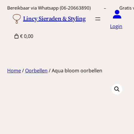
Ga
Bereikbaar via Whatsapp (06-20663890) – Gratis 
naar
Lincy Sieraden & Styling
de
Login
inhoud
€ 0,00
Home
/
Oorbellen
/ Aqua bloom oorbellen