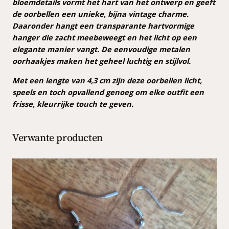
l
bloemdetails vormt het hart van het ontwerp en geeft
e
de oorbellen een unieke, bijna vintage charme.
n
Daaronder hangt een transparante hartvormige
a
hanger die zacht meebeweegt en het licht op een
a
elegante manier vangt. De eenvoudige metalen
n
oorhaakjes maken het geheel luchtig en stijlvol.
t
Met een lengte van 4,3 cm zijn deze oorbellen licht,
a
speels en toch opvallend genoeg om elke outfit een
l
frisse, kleurrijke touch te geven.
Verwante producten