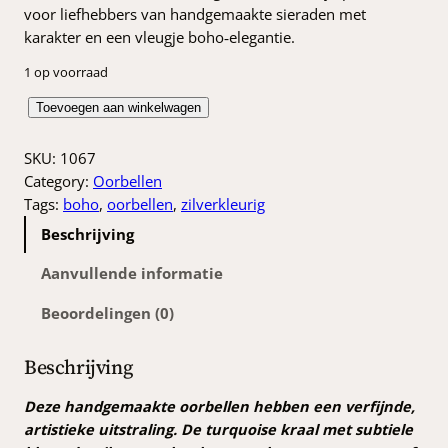
voor liefhebbers van handgemaakte sieraden met
karakter en een vleugje boho‑elegantie.
1 op voorraad
A
Toevoegen aan winkelwagen
q
u
SKU:
1067
a
Category:
Oorbellen
b
Tags:
boho
, 
oorbellen
, 
zilverkleurig
l
Beschrijving
o
o
Aanvullende informatie
m
Beoordelingen (0)
o
o
r
Beschrijving
b
e
Deze handgemaakte oorbellen hebben een verfijnde,
l
artistieke uitstraling. De turquoise kraal met subtiele