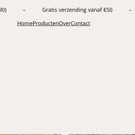
20663890) – Gratis verzending vanaf €50 –
Home
Producten
Over
Contact