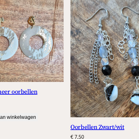
eer oorbellen
an winkelwagen
Oorbellen Zwart/wit
€
7,50