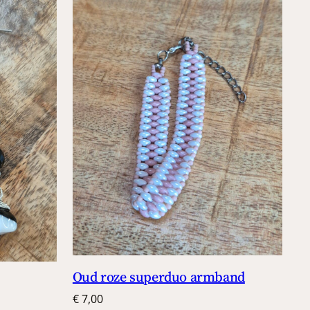
Oud roze superduo armband
€
7,00