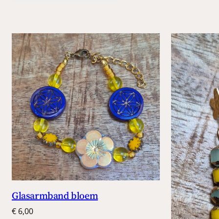
Glasarmband bloem
€
6,00