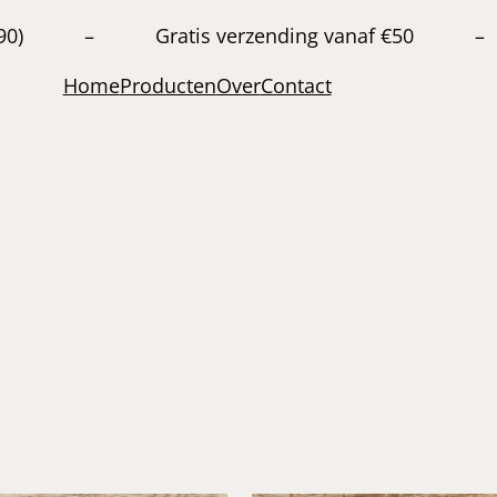
20663890) – Gratis verzending vanaf €50 –
Home
Producten
Over
Contact