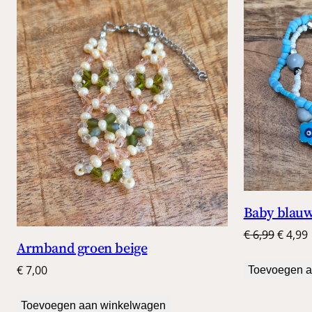
Baby blau
Oorspr
€
6,99
€
4,99
Armband groen beige
prijs
p
was:
i
€
7,00
Toevoegen a
€ 6,99.
€
Toevoegen aan winkelwagen