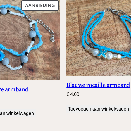
PRODUCT
AANBIEDING
IN
DE
UITVERKOOP
Blauwe rocaille armband
we armband
€
4,00
onkelijke
Huidige
rijs
Toevoegen aan winkelwagen
s:
an winkelwagen
 4,99.