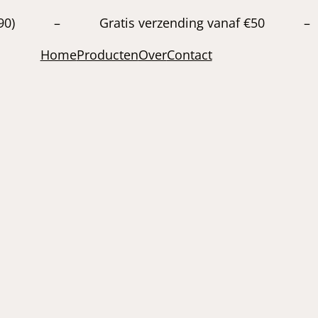
20663890) – Gratis verzending vanaf €50 –
Home
Producten
Over
Contact