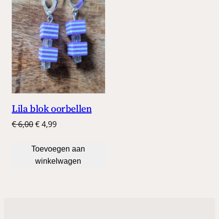
DE
UITVERKOOP
Lila blok oorbellen
Oorspronkelijke
Huidige
€
6,00
€
4,99
prijs
prijs
was:
is:
Toevoegen aan
€ 6,00.
€ 4,99.
winkelwagen