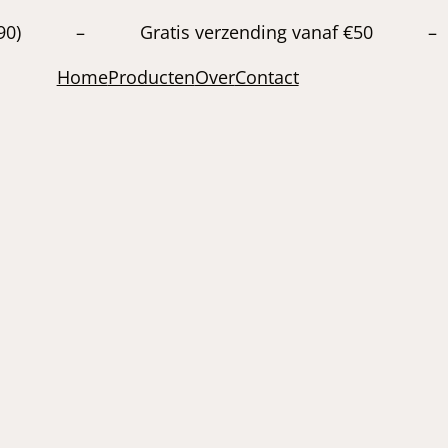
20663890) – Gratis verzending vanaf €50 –
Home
Producten
Over
Contact