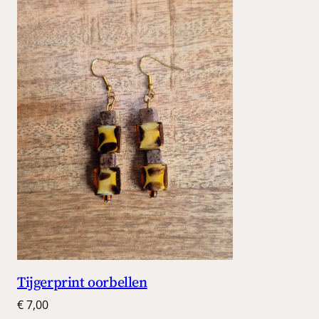
Tijgerprint oorbellen
€
7,00