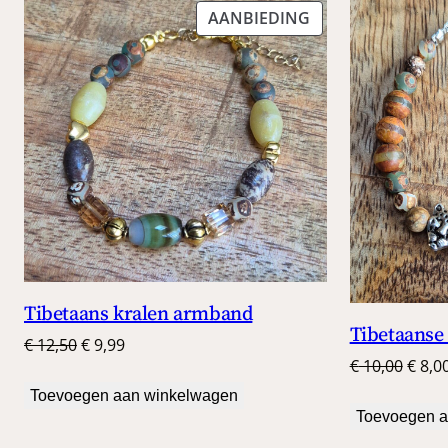
PRODUCT
AANBIEDING
IN
DE
UITVERKOOP
Tibetaans kralen armband
Tibetaans
Oorspronkelijke
Huidige
€
12,50
€
9,99
Oorsp
€
10,00
€
8,0
prijs
prijs
prijs
was:
is:
Toevoegen aan winkelwagen
was:
Toevoegen a
€ 12,50.
€ 9,99.
€ 10,