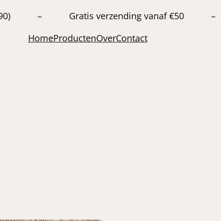
20663890) – Gratis verzending vanaf €50 –
Home
Producten
Over
Contact