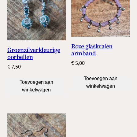
Roze glaskralen
Groenzilverkleurige
armband
oorbellen
€
5,00
€
7,50
Toevoegen aan
Toevoegen aan
winkelwagen
winkelwagen